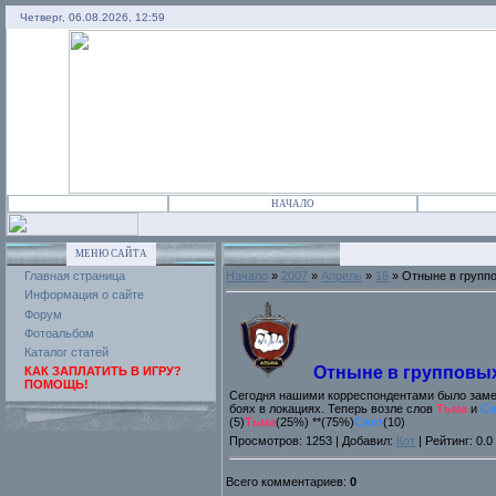
Четверг, 06.08.2026, 12:59
НАЧАЛО
МЕНЮ САЙТА
Главная страница
Начало
»
2007
»
Апрель
»
16
» Отныне в групп
Информация о сайте
Форум
Фотоальбом
Каталог статей
Отныне в групповых
КАК ЗАПЛАТИТЬ В ИГРУ?
ПОМОЩЬ!
Сегодня нашими корреспондентами было заме
боях в локациях. Теперь возле слов
Тьма
и
Св
(5)
Тьма
(25%) **(75%)
Свет
(10)
Просмотров: 1253 | Добавил:
Кот
| Рейтинг: 0.0
Всего комментариев:
0