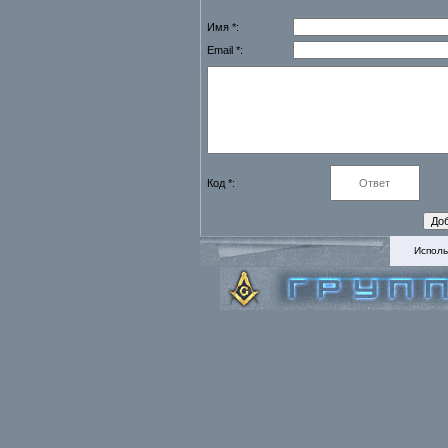
Имя *:
Email *:
Код *:
Исполь