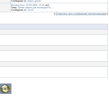
Сообщение от:
popov_gavriil
Воскресенье, 20.09.2009, 15:19
Тема:
Прием заявок для желающих вс...
Сообщение от:
Azma
[
Отметить все сообщения прочитанными
]