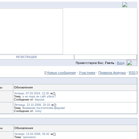
РЕГИСТРАЦИЯ
Приветствуем Вас,
Гость
·
Вход
[
Новые сообщения
·
Участники
·
Правила форума
·
RSS
]
ты
Обновления
Четверг, 07.03.2024, 12:30
Тема:
а не пора ли сайт убить?
Сообщение от:
deputat
Пятница, 23.10.2009, 20:18
Тема:
Внимание посетителям форума!
Сообщение от:
Julsy
ты
Обновления
Четверг, 13.03.2008, 05:42
Тема:
треннинги