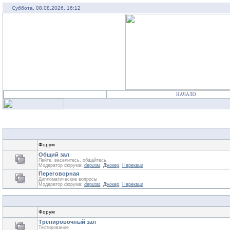
Суббота, 08.08.2026, 16:12
НАЧАЛО
Форум
Общий зал
Пейте, веселитесь, общайтесь.
Модератор форума:
deputat
,
Джокер
,
Нарекаци
Переговорная
Дипломатические вопросы
Модератор форума:
deputat
,
Джокер
,
Нарекаци
Форум
Тренировочный зал
Тестирование