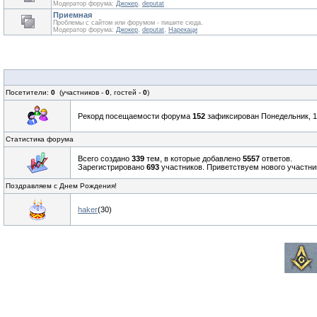
Модератор форума:
Джокер
,
deputat
Приемная
Проблемы с сайтом или форумом - пишите сюда.
Модератор форума:
Джокер
,
deputat
,
Нарекаци
Посетители:
0
(участников -
0
, гостей -
0
)
Рекорд посещаемости форума
152
зафиксирован Понедельник, 16
Статистика форума
Всего создано
339
тем, в которые добавлено
5557
ответов.
Зарегистрировано
693
участников. Приветствуем нового участн
Поздравляем с Днем Рождения!
haker
(30)