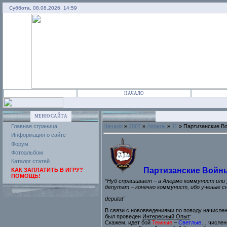
Суббота, 08.08.2026, 14:59
НАЧАЛО
МЕНЮ САЙТА
Главная страница
Начало
»
2007
»
Апрель
»
11
» Партизанские В
Информация о сайте
Форум
Фотоальбом
Каталог статей
Партизанские Войн
КАК ЗАПЛАТИТЬ В ИГРУ?
ПОМОЩЬ!
“Нуб спрашивает – а Алермо коммунист или
депутат – конечно коммунист, ибо ученые 
deputat"
В связи с нововведениями по поводу начислен
был проведен
Интересный Опыт
:
Скажем, идет бой
Темные
–
Светлые
… численн