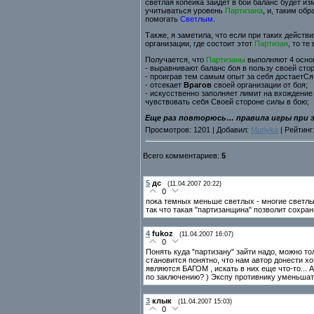
светлая копейка зайдет в бой баланс будет из
учитываться уровень
Партизана
, и, таким об
помогать
Светлым
.
Также, я заметила, что если при таких действ
организации, где состоит этот
Партизан
, то т
Получается, что
Партизаны
выполняют 4 осно
- выравнивают баланс боя в пользу своей сто
- проиграв тем самым опыт за себя достаетСя,
- отсекает
Врагов
своей организации от боя;
- искусственно заполняет лимит на вхождение
чувствовать себя Своей стороне силы в бою;
Еще раз повторюсь… правила игры при
Просмотров: 1201 | Добавил:
Murlyka
| Рейтинг:
Всего комментариев:
5
5
дс
(11.04.2007 20:22)
0
пока темных меньше светлых - многие светлые
так что такая "партизанщина" позволит сохрани
4
fukoz
(11.04.2007 16:07)
0
Понять куда "партизану" зайти надо, можно то
становится понятно, что нам автор донести х
являются БАГОМ , искать в них еще что-то... 
по заключению? ) Экспу противнику уменьшать.
3
клык
(11.04.2007 15:03)
0