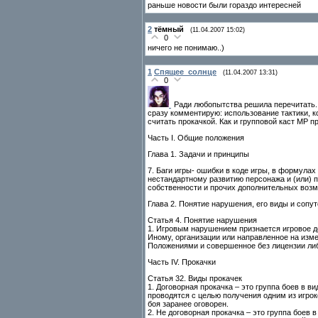
раньше новости были гораздо интересней
2
тёмный
(11.04.2007 15:02)
0
ничего не понимаю..)
1
Спящее_солнце
(11.04.2007 13:31)
0
Ради любопытства решила перечитать. Т
сразу комментирую: использование тактики, 
считать прокачкой. Как и групповой каст МР 
Часть I. Общие положения
Глава 1. Задачи и принципы
7. Баги игры- ошибки в коде игры, в формулах
нестандартному развитию персонажа и (или) п
собственности и прочих дополнительных возм
Глава 2. Понятие нарушения, его виды и соп
Статья 4. Понятие нарушения
1. Игровым нарушением признается игровое д
Иному, организации или направленное на из
Положениями и совершенное без лицензии ли
Часть IV. Прокачки
Статья 32. Виды прокачек
1. Договорная прокачка – это группа боев в в
проводятся с целью получения одним из игрок
боя заранее оговорен.
2. Не договорная прокачка – это группа боев 