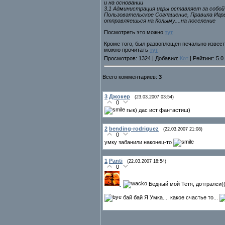
и на основании
3.1 Администрация игры оставляет за собой
Пользовательское Соглашение, Правила Игры
отправляешься на Колыму....на поселение
Посмотреть это можно
тут
Кроме того, был развоплощен печально изве
можно прочитать
тут
Просмотров: 1324 | Добавил:
Кот
| Рейтинг: 5.0
Всего комментариев:
3
3
Джокер
(23.03.2007 03:54)
0
гык) дас ист фантастиш)
2
bending-rodriguez
(22.03.2007 21:08)
0
умку забанили наконец-то
1
Panti
(22.03.2007 18:54)
0
Бедный мой Тетя, дотгралси((
бай бай Я Умка.... какое счастье то...