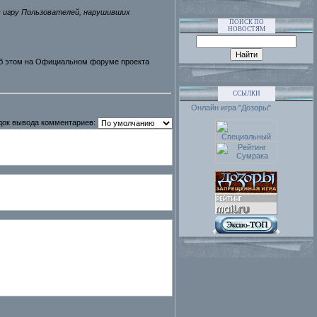
в игру Пользователей, нарушивших
ПОИСК ПО
НОВОСТЯМ
об этом на Официальном форуме проекта
ССЫЛКИ
Онлайн игра "Дозоры"
док вывода комментариев: