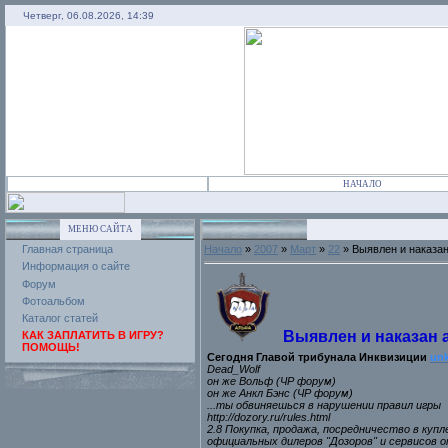
Четверг, 06.08.2026, 14:39
НАЧАЛО
МЕНЮ САЙТА
Главная страница
Начало
»
2007
»
Март
»
22
» Выявлен и наказа
Информация о сайте
Форум
Фотоальбом
Каталог статей
Выявлен и наказан 
КАК ЗАПЛАТИТЬ В ИГРУ?
ПОМОЩЬ!
Сегодня Главой трибунала Инквизиции
unk
Dead_Wolf
он же Вольф (ЧР форум)
он же Анкл Бэнс (ЧР форум)
...ты обвиняешься в нарушении правил игры
http://dozory.ru/rules.html
2.8 Покупка, продажа, посредничество в куп
официальных дилеров "Дозоров" и сервисов оп