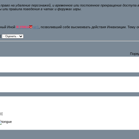
 право на удаление персонажей, и временное или постоянное прекращение доступа 
 или правила поведения в чатах и форумах игры.
стный Иной
Я УМКА
,мг1
, позволивший себе высмеивать действия Инквизиции. Тему 
 |
Поря
((