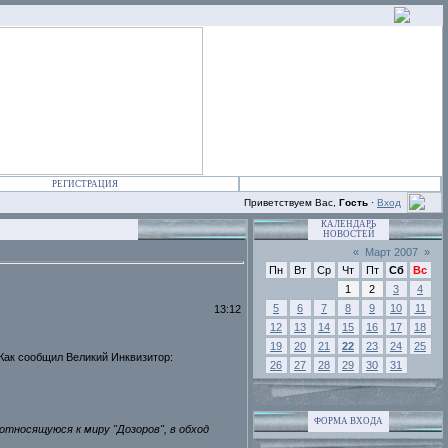
РЕГИСТРАЦИЯ
Приветствуем Вас,
Гость
·
Вход
КАЛЕНДАРЬ
НОВОСТЕЙ
«
Март 2007
»
Пн
Вт
Ср
Чт
Пт
Сб
Вс
1
2
3
4
5
6
7
8
9
10
11
13:12
12
13
14
15
16
17
18
19
20
21
22
23
24
25
 Как сообщил Великий Инквизитор:
26
27
28
29
30
31
ФОРМА ВХОДА
 относящуюся к миру "Дозоров", в обход