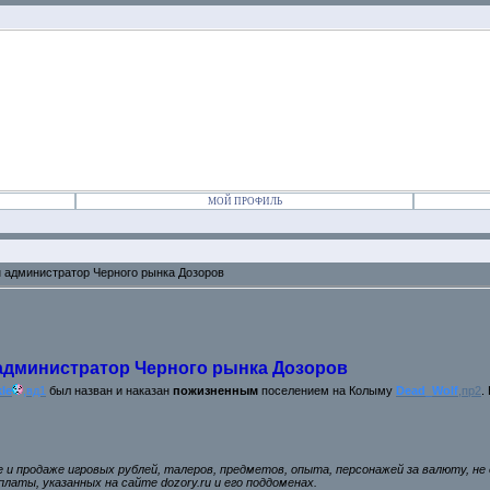
МОЙ ПРОФИЛЬ
н администратор Черного рынка Дозоров
администратор Черного рынка Дозоров
le
,вд1
был назван и наказан
пожизненным
поселением на Колыму
Dead_Wolf
,пр2
.
ле и продаже игровых рублей, талеров, предметов, опыта, персонажей за валюту, не
латы, указанных на сайте dozory.ru и его поддоменах.