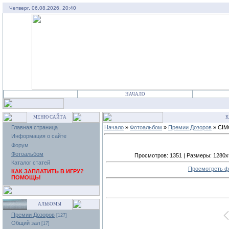
Четверг, 06.08.2026, 20:40
НАЧАЛО
МЕНЮ САЙТА
К
Главная страница
Начало
»
Фотоальбом
»
Премии Дозоров
» CIM
Информация о сайте
Форум
Фотоальбом
Просмотров: 1351 | Размеры: 1280x96
Каталог статей
Просмотреть ф
КАК ЗАПЛАТИТЬ В ИГРУ?
ПОМОЩЬ!
АЛЬБОМЫ
Премии Дозоров
[127]
Общий зал
[17]