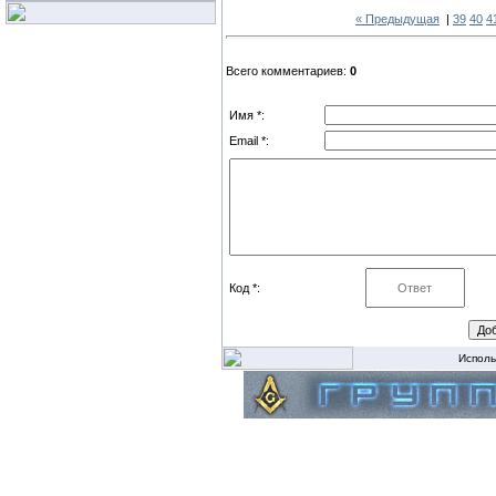
« Предыдущая
|
39
40
4
Всего комментариев:
0
Имя *:
Email *:
Код *:
Исполь