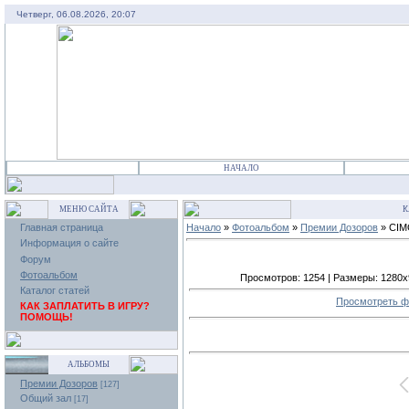
Четверг, 06.08.2026, 20:07
НАЧАЛО
МЕНЮ САЙТА
К
Главная страница
Начало
»
Фотоальбом
»
Премии Дозоров
» CIM
Информация о сайте
Форум
Фотоальбом
Просмотров: 1254 | Размеры: 1280x96
Каталог статей
Просмотреть ф
КАК ЗАПЛАТИТЬ В ИГРУ?
ПОМОЩЬ!
АЛЬБОМЫ
Премии Дозоров
[127]
Общий зал
[17]