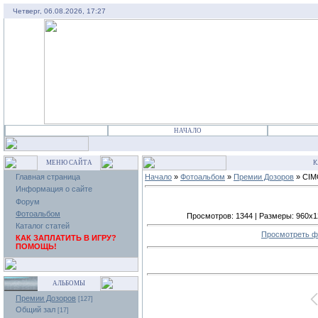
Четверг, 06.08.2026, 17:27
НАЧАЛО
МЕНЮ САЙТА
К
Главная страница
Начало
»
Фотоальбом
»
Премии Дозоров
» CIM
Информация о сайте
Форум
Фотоальбом
Просмотров: 1344 | Размеры: 960x128
Каталог статей
Просмотреть ф
КАК ЗАПЛАТИТЬ В ИГРУ?
ПОМОЩЬ!
АЛЬБОМЫ
Премии Дозоров
[127]
Общий зал
[17]