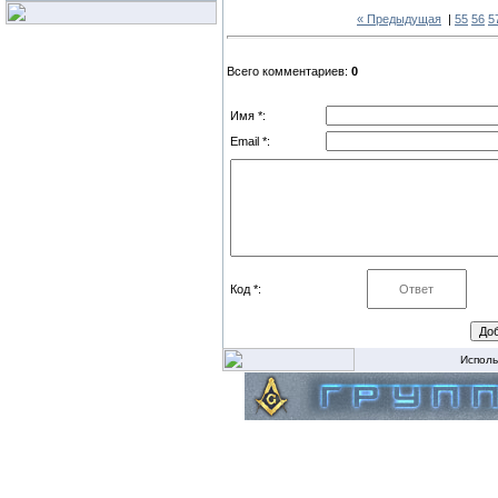
« Предыдущая
|
55
56
5
Всего комментариев:
0
Имя *:
Email *:
Код *:
Исполь