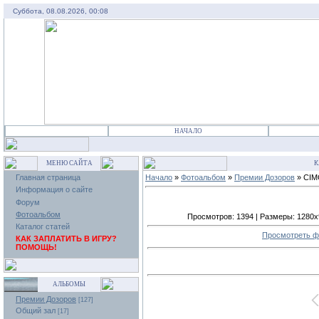
Суббота, 08.08.2026, 00:08
НАЧАЛО
МЕНЮ САЙТА
К
Главная страница
Начало
»
Фотоальбом
»
Премии Дозоров
» CIM
Информация о сайте
Форум
Фотоальбом
Просмотров: 1394 | Размеры: 1280x96
Каталог статей
Просмотреть ф
КАК ЗАПЛАТИТЬ В ИГРУ?
ПОМОЩЬ!
АЛЬБОМЫ
Премии Дозоров
[127]
Общий зал
[17]