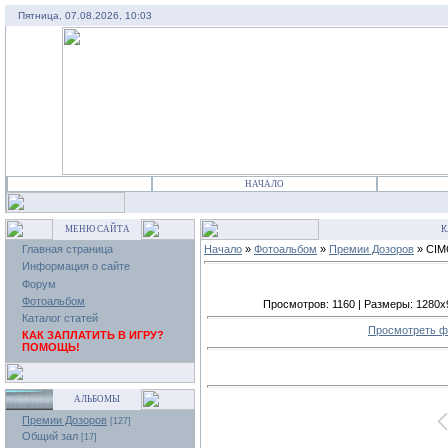
Пятница, 07.08.2026, 10:03
НАЧАЛО
МЕНЮ САЙТА
К
Главная страница
Начало
»
Фотоальбом
»
Премии Дозоров
» CIM
Информация о сайте
Форум
Фотоальбом
Просмотров: 1160 | Размеры: 1280x96
Каталог статей
Просмотреть ф
КАК ЗАПЛАТИТЬ В ИГРУ?
ПОМОЩЬ!
АЛЬБОМЫ
Премии Дозоров
[127]
Общий зал
[17]