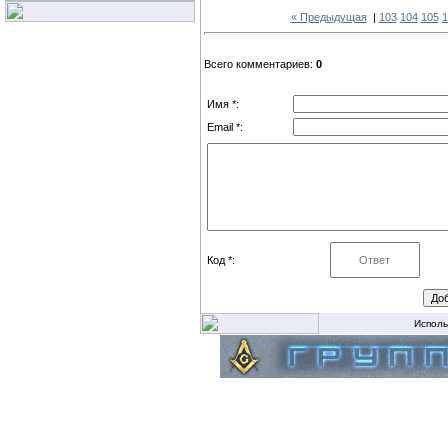
« Предыдущая
|
103
104
105
1
Всего комментариев:
0
Имя *:
Email *:
Код *:
Исполь