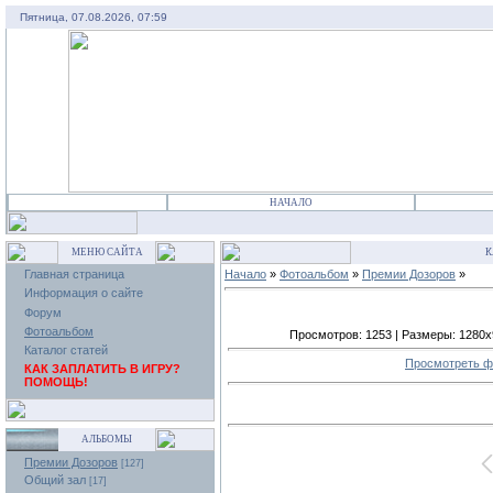
Пятница, 07.08.2026, 07:59
НАЧАЛО
МЕНЮ САЙТА
К
Главная страница
Начало
»
Фотоальбом
»
Премии Дозоров
»
Информация о сайте
Форум
Фотоальбом
Просмотров: 1253 | Размеры: 1280x96
Каталог статей
Просмотреть ф
КАК ЗАПЛАТИТЬ В ИГРУ?
ПОМОЩЬ!
АЛЬБОМЫ
Премии Дозоров
[127]
Общий зал
[17]