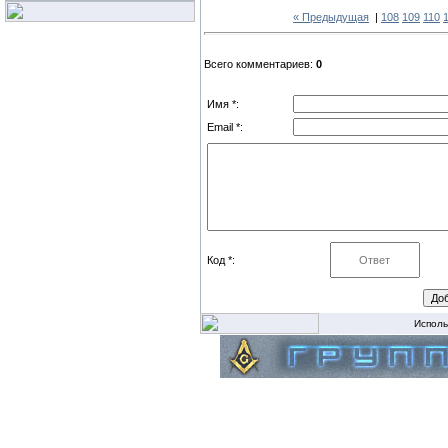
« Предыдущая
|
108
109
110
Всего комментариев:
0
Имя *:
Email *:
Код *:
Исполь