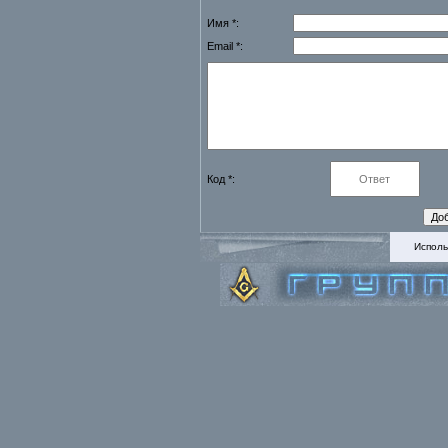
Имя *:
Email *:
Код *:
Исполь