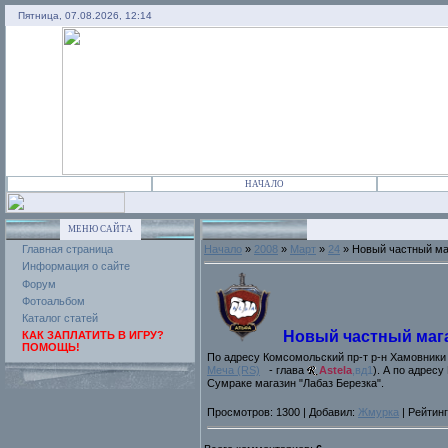
Пятница, 07.08.2026, 12:14
НАЧАЛО
МЕНЮ САЙТА
Главная страница
Начало
»
2008
»
Март
»
24
» Новый частный ма
Информация о сайте
Форум
Фотоальбом
Каталог статей
Новый частный маг
КАК ЗАПЛАТИТЬ В ИГРУ?
ПОМОЩЬ!
По адресу Комсомольский пр-т р-н Хамовники 
Меча (RS)
- глава
Astela
,
вд1
). А по адрес
Сумраке магазин "Лабаз Березка".
Просмотров: 1300 | Добавил:
Жмурка
| Рейтинг