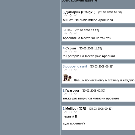
Всего комментариев:
6
6
Димарик (Craig75)
(25.03.2008 16:30)
0
Ан нет! Не было вчера Арсенала...
5
Шан
(25.03.2008 12:12)
0
Арсенал на месте чо не так то?
4
Скрин
(25.03.2008 11:35)
0
to Грегори: На месте уже Арсенал.
3
popov_gavriil
(25.03.2008 06:31)
0
Даёшь по частному магазину в каждую л
2
Грэгори
(25.03.2008 00:50)
0
также растворился магазин арсенал
1
Mellicur (QR)
(25.03.2008 00:33)
0
первый !!
а де арсенал ?