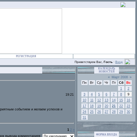
РЕГИСТРАЦИЯ
Приветствуем Вас,
Гость
·
Вход
КАЛЕНДАРЬ
НОВОСТЕЙ
«
Март 2008
»
Пн
Вт
Ср
Чт
Пт
Сб
Вс
1
2
3
4
5
6
7
8
9
19:21
10
11
12
13
14
15
16
17
18
19
20
21
22
23
риятным событием и желаем успехов и
24
25
26
27
28
29
30
31
1
2
»
ФОРМА ВХОДА
док вывода комментариев: