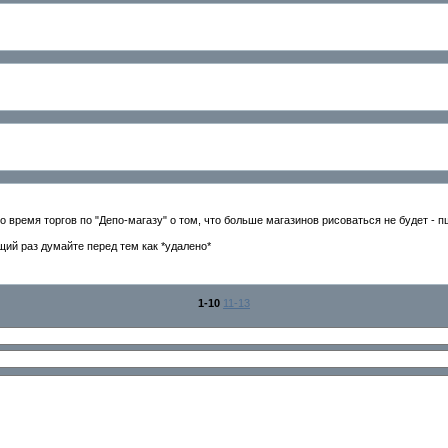
 время торгов по "Депо-магазу" о том, что больше магазинов рисоваться не будет - п
щий раз думайте перед тем как *удалено*
1-10
11-13