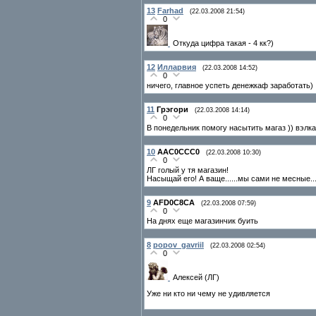
13
Farhad
(22.03.2008 21:54)
0
Откуда цифра такая - 4 кк?)
12
Илларвия
(22.03.2008 14:52)
0
ничего, главное успеть денежкаф заработать)
11
Грэгори
(22.03.2008 14:14)
0
В понедельник помогу насытить магаз )) вэлка
10
AAC0CCC0
(22.03.2008 10:30)
0
ЛГ голый у тя магазин!
Насыщай его! А ваще......мы сами не месные..
9
AFD0C8CA
(22.03.2008 07:59)
0
На днях еще магазинчик буить
8
popov_gavriil
(22.03.2008 02:54)
0
Алексей (ЛГ)
Уже ни кто ни чему не удивляется