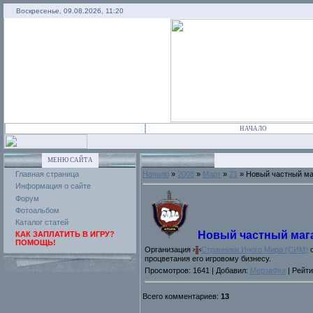
Воскресенье, 09.08.2026, 11:20
НАЧАЛО
МЕНЮ САЙТА
Главная страница
Начало
»
2008
»
Март
»
21
» Новый частный ма
Информация о сайте
Форум
Фотоальбом
Каталог статей
Новый частный маг
КАК ЗАПЛАТИТЬ В ИГРУ?
ПОМОЩЬ!
Организация
Странники Иного Мира (СИМ)
о
процветания его игровому бизнесу.
Просмотров: 1641 | Добавил:
МерзаФка
| Рейти
Всего комментариев:
13