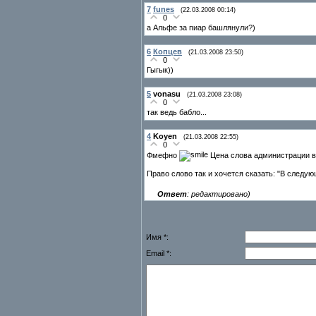
7
funes
(22.03.2008 00:14)
0
а Альфе за пиар башлянули?)
6
Копцев
(21.03.2008 23:50)
0
Гыгык))
5
vonasu
(21.03.2008 23:08)
0
так ведь бабло...
4
Koyen
(21.03.2008 22:55)
0
Фмефно
Цена слова администрации во
Право слово так и хочется сказать: "В следую
Ответ
: редактировано)
Имя *:
Email *: