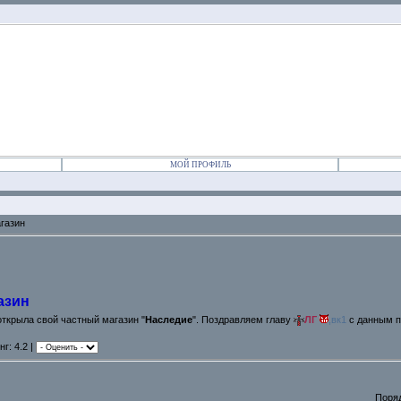
МОЙ ПРОФИЛЬ
газин
азин
ткрыла свой частный магазин "
Наследие
". Поздравляем главу
ЛГ
,
вк1
с данным п
нг: 4.2 |
Поря