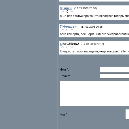
8
Гарен
(17.03.2008 23:10)
0
А чо нет статьи про то что иксофтег теперь з
7
Илларвия
(17.03.2008 20:28)
0
орга как орга, все норм. Ничего экстравагантн
6
B1CED4D2
(17.03.2008 20:18)
0
Клед,есть такая передача,люди говорят)))Ну п
Имя *:
Email *:
Код *: