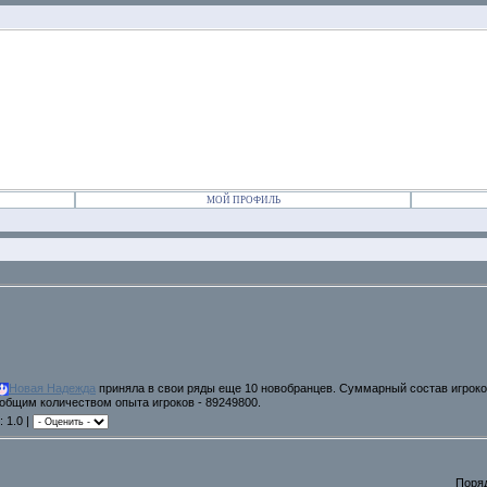
МОЙ ПРОФИЛЬ
Новая Надежда
приняла в свои ряды еще 10 новобранцев. Суммарный состав игроков
общим количеством опыта игроков - 89249800.
: 1.0 |
Поря