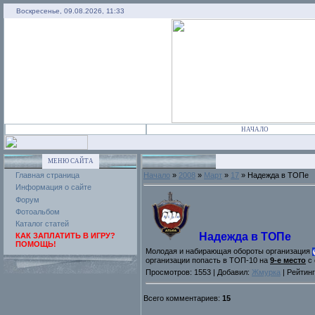
Воскресенье, 09.08.2026, 11:33
НАЧАЛО
МЕНЮ САЙТА
Главная страница
Начало
»
2008
»
Март
»
17
» Надежда в ТОПе
Информация о сайте
Форум
Фотоальбом
Каталог статей
Надежда в ТОПе
КАК ЗАПЛАТИТЬ В ИГРУ?
ПОМОЩЬ!
Молодая и набирающая обороты организация
организации попасть в ТОП-10 на
9-е место
с 
Просмотров: 1553 | Добавил:
Жмурка
| Рейтинг
Всего комментариев:
15