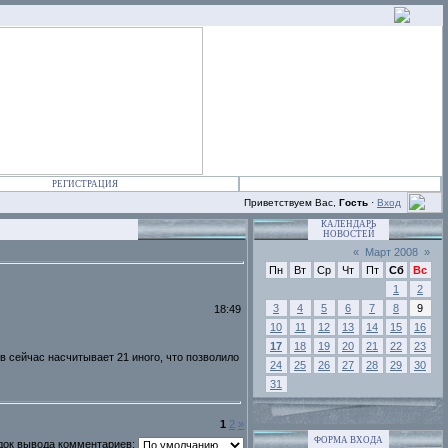
РЕГИСТРАЦИЯ
Приветствуем Вас,
Гость
·
Вход
КАЛЕНДАРЬ
НОВОСТЕЙ
«
Март 2008
»
Пн
Вт
Ср
Чт
Пт
Сб
Вс
1
2
3
4
5
6
7
8
9
18:49
10
11
12
13
14
15
16
17
18
19
20
21
22
23
 сейчас насчитывает 21 иного, что позволило
24
25
26
27
28
29
30
31
1
2
»
ФОРМА ВХОДА
док вывода комментариев: