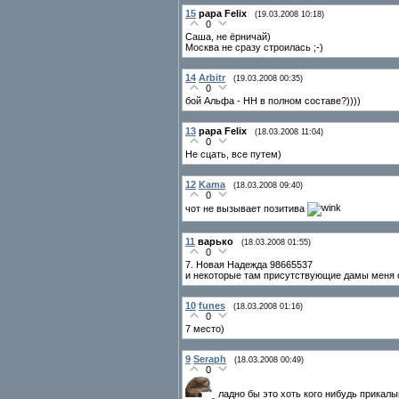
15
papa Felix
(19.03.2008 10:18)
0
Саша, не ёрничай)
Москва не сразу строилась ;-)
14
Arbitr
(19.03.2008 00:35)
0
бой Альфа - НН в полном составе?))))
13
papa Felix
(18.03.2008 11:04)
0
Не сцать, все путем)
12
Kama
(18.03.2008 09:40)
0
чот не вызывает позитива
11
варько
(18.03.2008 01:55)
0
7. Новая Надежда 98665537
и некоторые там присутствующие дамы меня о
10
funes
(18.03.2008 01:16)
0
7 место)
9
Seraph
(18.03.2008 00:49)
0
ладно бы это хоть кого нибудь прикалыв