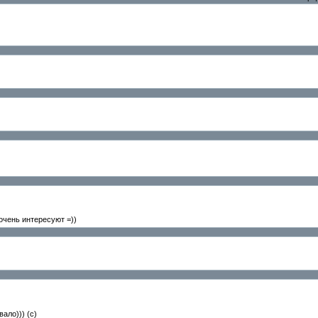
чень интересуют =))
ало))) (с)