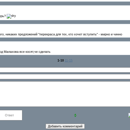
верь?
ого, никаких предложений "перекраса для тех, кто хочет вступить" - мирно и чинно
од Малахова все косят,че сделать
1-10
11-15