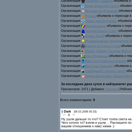
Организaция
Империя Пламени
объявила о 
Организaция
Орден Единство Света
объявил
Организaция
Детский сад Ромашка
объявила
Организaция
Русичи
объявила о переходе в
Организaция
Приют для Безумных
объявила
Организaция
Просвещение
объявила о пере
Организaция
Гильдия Воров (Свет)
объявила
Организaция
Орден Теней
объявила о перех
Организaция
Муниципальное предприятие
Организaция
Адепты Круглого Стола
объявил
Организaция
Малое Тайное Сыскное Войско
Организaция
Клан Фурианцы
объявила о пер
Организaция
Братство Небесные Клинки
объ
Организaция
Братство DiamaND
объявила о
Организaция
Свободный Спецназ Света
объ
Организaция
Орден Белый Меч (Белый Меч
За последние двое суток в нейтралитет уш
Просмотров: 1471 | Добавил:
Жмурка
| Рейтинг
Всего комментариев:
9
9
Dark
(06.03.2008 00:33)
0
Ну ушли дальше то что? Стоит толпа света н
Чего хотите то? взяли и ушли ... Распишите по
вашим отношением к нам) хммм :)