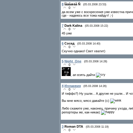
8
Íàäåæäà Ñ
(05.03.2008 23:53)
0
да всем уже с воскресения уже известна причн
где - надеюсь все тожа найдут! ;-)
7
Dark Kalina
(05.03.2008 15:22)
0
45 уже
6
Сосед
(05.03.2008 14:40)
0
Скучно однако! Свет хватит)
5
Night_One
(05.03.2008 14:28)
0
ап взять дайти
4
Илларвия
(05.03.2008 14:26)
0
И тиффо?) Ну ушли... А другие не ушли... И чо
Вы мне мясо, мясо давайте (с)
Либо скажите уже, наконец, причину ухода, либ
репортеры же, как-никак)
3
Roman DTA
(05.03.2008 11:19)
0