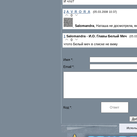
И что?
2
A_V_R_O_R_A
(05.03.2008 10:37)
0
Salomandra
, Наташа не досмотрела, в
1
Salomandra - И.О. Главы Белый Меч
(05.0
0
чтото Белый меч в списке не вижу
Имя *:
Email *:
Код *:
Исполь