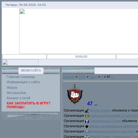
Четверг, 06.08.2026, 04:53
НАЧАЛО
МЕНЮ САЙТА
Главная страница
Начало
»
2008
»
Март
»
5
» 47 ...
Информация о сайте
Форум
Фотоальбом
Каталог статей
47 ...
КАК ЗАПЛАТИТЬ В ИГРУ?
ПОМОЩЬ!
Организaция
Группа Альфа
объявила о пере
Организaция
Боевая организация 13-ый бат
Организaция
Специальный Отдел
объявила 
Организaция
Военно-медицинская академия
Организaция
Федеральное Агентство Свет
о
Организaция
Бoевoй Oрден Ликвидации Ть