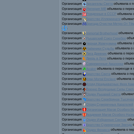
Организaция
Архангелы Света
объявила о п
Организaция
Империя MiB
объявила о перех
Организaция
Рожденные в СССР
объявила о
Организaция
Братство Иллюминати
объявил
Организaция
Бригада Очистки Метро От Т
.
Организaция
Immortal Brotherhood
объявила 
Организaция
Рыцарский Союз Серебро
объя
Организaция
Черная Жемчужина
объявила о
Организaция
Наёмники Судьбы
объявила о 
Организaция
Лига Древних
объявила о пере
Организaция
Дверь в Лето
объявила о перех
Организaция
Современные Амазонки
объяви
Организaция
Avalon
объявила о переходе в
Организaция
Братство Света
объявила о пе
Организaция
Клан Mortal Enclave
объявила о
Организaция
Атряд Неадыкватных Феек Ка
Организaция
Военно Воздушные Силы Свет
Организaция
Орден Рыцарей Света
объявил
Организaция
Братство Серебряное Тысячел
Организaция
Отряд Сумеречных Карателей
Организaция
Организация Магов Особого Н
Организaция
Академия Магов Особого Назн
Организaция
Орден Избранные Светом
объя
Организaция
Братство Сумеречная Звезда
о
Организaция
Орден Феникса
объявила о пер