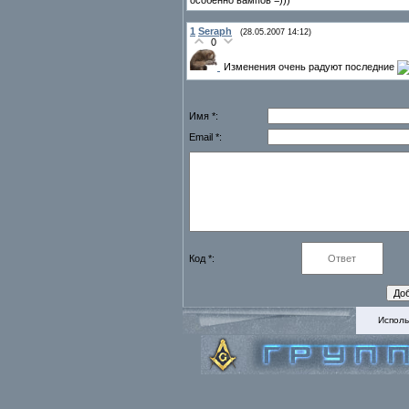
особенно вампов =)))
1
Seraph
(28.05.2007 14:12)
0
Изменения очень радуют последние
Имя *:
Email *:
Код *:
Исполь