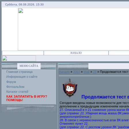
Суббота, 08.08.2026, 15:30
НАЧАЛО
МЕНЮ САЙТА
Главная страница
Начало
»
2007
»
Май
»
28
» Продолжается тест
Информация о сайте
Форум
Фотоальбом
Каталог статей
Продолжается тест 
КАК ЗАПЛАТИТЬ В ИГРУ?
ПОМОЩЬ!
Сегодня введены новые возможности для тес
дополнение к предыдущим изменениям начал
27. Описанный в п 21 снижение урона магии В
(для справки:
21. Ударная мощь магии ВК уме
энергопотребление.
)
28. В связи с неравнозначностью атак ВК влия
Отменяет пункт 22.
(для справки:
22. С ростом уровня ВК "рандо