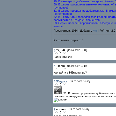
29. В вампиризм добавлен Щит крови. Аналог
30. В школе прорицание изменен Ажиотаж. +4 во
групповое)
31. В школе прорицание добавлен закл Внимание
не групповое)
32. В школу чары добавлен закл Рассеянность
повышается с 1го до 25 процентов.
33. Серый молебен переименован в Иссушение
классы.
Просмотров: 1034 | Добавил:
Кот
| Рейтинг: 2.0
Всего комментариев:
5
5
Tigra8
(15.09.2007 11:47)
0
напишите как
4
Tigra8
(15.09.2007 11:46)
0
как зайти в НЕкрополис?
3
Жмурка
(28.05.2007 14:46)
0
31. В школе прорицание добавлен закл В
союзников, не групповое - у кого есть такая
2
vonasu
(28.05.2007 14:43)
0