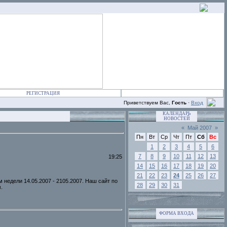
РЕГИСТРАЦИЯ
Приветствуем Вас,
Гость
·
Вход
КАЛЕНДАРЬ
НОВОСТЕЙ
«
Май 2007
»
Пн
Вт
Ср
Чт
Пт
Сб
Вс
1
2
3
4
5
6
7
8
9
10
11
12
13
19:25
14
15
16
17
18
19
20
21
22
23
24
25
26
27
недели 14.05.2007 - 2105.2007. Наш сайт по
28
29
30
31
.
ФОРМА ВХОДА