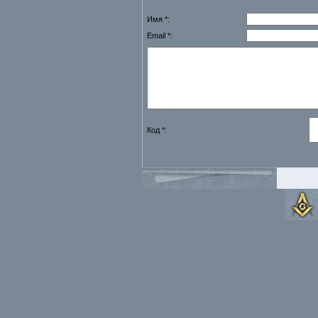
Имя *:
Email *:
Код *: