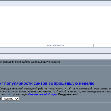
МОЙ ПРОФИЛЬ
нг популярности сайтов за прошедшую неделю
г популярности сайтов за прошедшую неделю
народован новый очередной рейтинг популярности сайтов организаций по результатам 
 свои позиции и удерживает
шестое
место. Спасибо вам за то, что заглядываете к нам
стал
сайт
организации
Специальный Отдел
.
Поздравляем !
 |