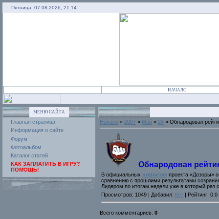
Пятница, 07.08.2026, 21:14
НАЧАЛО
МЕНЮ САЙТА
Главная страница
Начало
»
2007
»
Май
»
24
» Обнародован рейти
Информация о сайте
Форум
Фотоальбом
Каталог статей
Обнародован рейтин
КАК ЗАПЛАТИТЬ В ИГРУ?
ПОМОЩЬ!
В официальных
новостях
проекта «Дозоры» об
сравнению с прошлими результатами созранил
Лидером по итогам недели уже в который раз 
Просмотров: 1049 | Добавил:
Кот
| Рейтинг: 0.0
Всего комментариев:
0