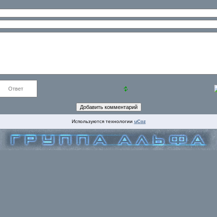
Используются технологии
uCoz