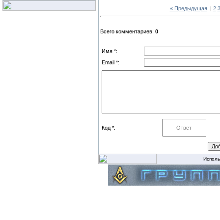
« Предыдущая
|
2
Всего комментариев:
0
Имя *:
Email *:
Код *:
Исполь