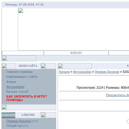
Пятница, 07.08.2026, 07:32
НАЧАЛО
МЕНЮ САЙТА
К
Главная страница
Начало
»
Фотоальбом
»
Премии Дозоров
» S20
Информация о сайте
Форум
Фотоальбом
Просмотров: 2124 | Размеры: 800x600
Каталог статей
Просмотреть ф
КАК ЗАПЛАТИТЬ В ИГРУ?
ПОМОЩЬ!
АЛЬБОМЫ
Премии Дозоров
[127]
Общий зал
[17]