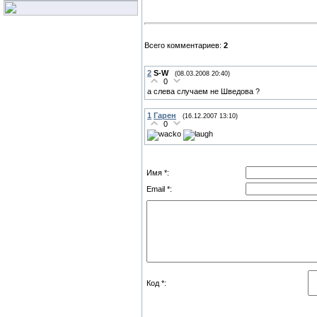
Всего комментариев:
2
2
S-W
(08.03.2008 20:40)
0
а слева случаем не Шведова ?
1
Гарен
(16.12.2007 13:10)
0
Имя *:
Email *:
Код *: