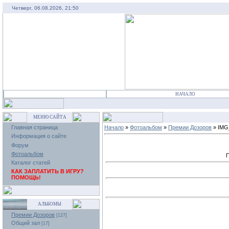
Четверг, 06.08.2026, 21:50
НАЧАЛО
МЕНЮ САЙТА
Главная страница
Начало
»
Фотоальбом
»
Премии Дозоров
» IMG
Информация о сайте
Форум
Фотоальбом
П
Каталог статей
КАК ЗАПЛАТИТЬ В ИГРУ?
ПОМОЩЬ!
АЛЬБОМЫ
Премии Дозоров
[127]
Общий зал
[17]