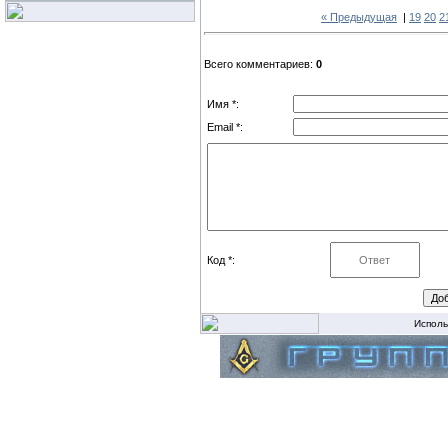
« Предыдущая
|
19
20
2
Всего комментариев:
0
Имя *:
Email *:
Код *:
Исполь