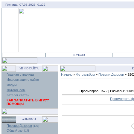
Пятница, 07.08.2026, 01:22
НАЧАЛО
МЕНЮ САЙТА
К
Главная страница
Начало
»
Фотоальбом
»
Премии Дозоров
» S20
Информация о сайте
Форум
Фотоальбом
Просмотров: 1572 | Размеры: 800x600
Каталог статей
Просмотреть ф
КАК ЗАПЛАТИТЬ В ИГРУ?
ПОМОЩЬ!
АЛЬБОМЫ
Премии Дозоров
[127]
Общий зал
[17]