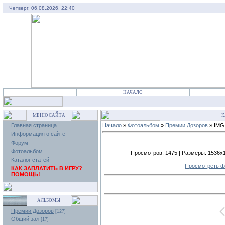
Четверг, 06.08.2026, 22:40
НАЧАЛО
МЕНЮ САЙТА
К
Главная страница
Начало
»
Фотоальбом
»
Премии Дозоров
» IMG
Информация о сайте
Форум
Фотоальбом
Просмотров: 1475 | Размеры: 1536x115
Каталог статей
Просмотреть ф
КАК ЗАПЛАТИТЬ В ИГРУ?
ПОМОЩЬ!
АЛЬБОМЫ
Премии Дозоров
[127]
Общий зал
[17]