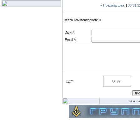
« Предыдущая
|
30
31
3
Всего комментариев:
0
Имя *:
Email *:
Код *:
Исполь