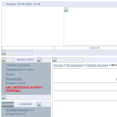
Четверг, 06.08.2026, 21:48
НАЧАЛО
МЕНЮ САЙТА
Главная страница
Начало
»
Фотоальбом
»
Премии Дозоров
» Фот
Информация о сайте
Форум
Фотоальбом
Каталог статей
КАК ЗАПЛАТИТЬ В ИГРУ?
ПОМОЩЬ!
АЛЬБОМЫ
Премии Дозоров
[127]
Общий зал
[17]