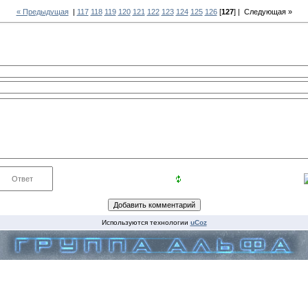
« Предыдущая
|
117
118
119
120
121
122
123
124
125
126
[
127
] |
Следующая »
Используются технологии
uCoz