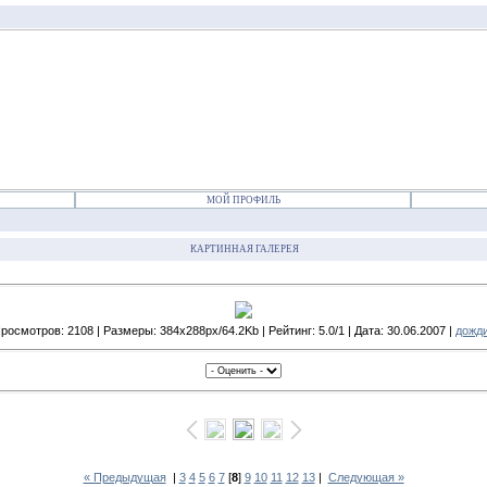
МОЙ ПРОФИЛЬ
КАРТИННАЯ ГАЛЕРЕЯ
росмотров: 2108 | Размеры: 384x288px/64.2Kb | Рейтинг: 5.0/1 | Дата: 30.06.2007 |
дожд
« Предыдущая
|
3
4
5
6
7
[
8
]
9
10
11
12
13
|
Следующая »