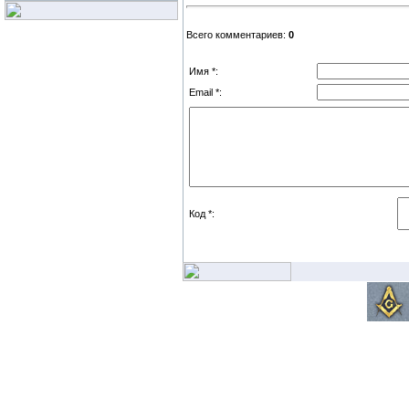
Всего комментариев:
0
Имя *:
Email *:
Код *: