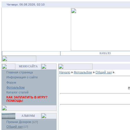
Четверг, 06.08.2026, 02:10
НАЧАЛО
МЕНЮ САЙТА
Главная страница
Начало
»
Фотоальбом
»
Общий зал
»
Информация о сайте
Форум
Фотоальбом
П
Каталог статей
КАК ЗАПЛАТИТЬ В ИГРУ?
ПОМОЩЬ!
АЛЬБОМЫ
Премии Дозоров
[127]
Общий зал
[17]