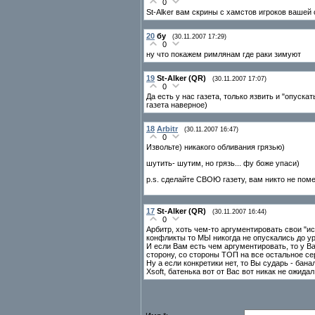
0
St-Alker вам скрины с хамстов игроков вашей 
20
бу
(30.11.2007 17:29)
0
ну что покажем римлянам где раки зимуют
19
St-Alker (QR)
(30.11.2007 17:07)
0
Да есть у нас газета, только язвить и "опуска
газета наверное)
18
Arbitr
(30.11.2007 16:47)
0
Извольте) никакого обливания грязью)
шутить- шутим, но грязь... фу боже упаси)
p.s. сделайте СВОЮ газету, вам никто не поме
17
St-Alker (QR)
(30.11.2007 16:44)
0
Арбитр, хоть чем-то аргументировать свои "и
конфликты то МЫ никогда не опускались до ур
И если Вам есть чем аргументировать, то у В
сторону, со стороны ТОП на все остальное се
Ну а если конкретики нет, то Вы сударь - бан
Xsoft, батенька вот от Вас вот никак не ожид