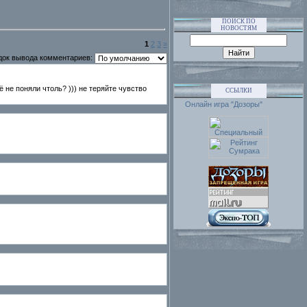
ПОИСК ПО
НОВОСТЯМ
1
2
3
»
док вывода комментариев:
ё не поняли чтоль? ))) не теряйте чувство
ССЫЛКИ
Онлайн игра "Дозоры"