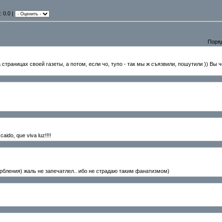
: 0.0 |
Поря
страницах своей газеты, а потом, если чо, тупо - так мы ж съязвили, пошутили )) Вы ч
do, que viva luz!!!!
орбления) жаль не запечатлел.. ибо не страдаю таким фанатизмом)