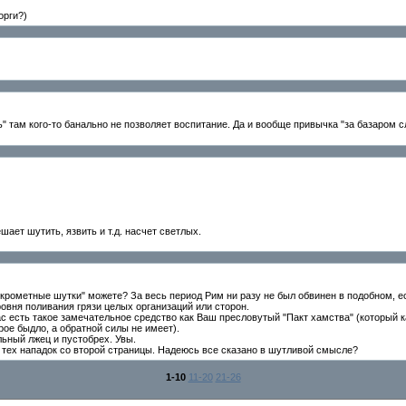
орги?)
ть" там кого-то банально не позволяет воспитание. Да и вообще привычка "за базаром сл
шает шутить, язвить и т.д. насчет светлых.
скрометные шутки" можете? За весь период Рим ни разу не был обвинен в подобном, е
овня поливания грязи целых организаций или сторон.
ас есть такое замечательное средство как Ваш пресловутый "Пакт хамства" (который к
рое быдло, а обратной силы не имеет).
альный лжец и пустобрех. Увы.
ал тех нападок со второй страницы. Надеюсь все сказано в шутливой смысле?
1-10
11-20
21-26