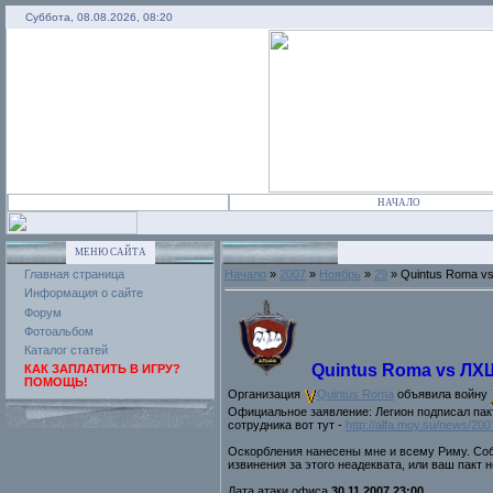
Суббота, 08.08.2026, 08:20
НАЧАЛО
МЕНЮ САЙТА
Главная страница
Начало
»
2007
»
Ноябрь
»
29
» Quintus Roma v
Информация о сайте
Форум
Фотоальбом
Каталог статей
Quintus Roma vs ЛХ
КАК ЗАПЛАТИТЬ В ИГРУ?
ПОМОЩЬ!
Организaция
Quintus Roma
объявила войну
Официальное заявление:
Легион подписал пак
сотрудника вот тут -
http://alfa.moy.su/news/2
Оскорбления нанесены мне и всему Риму. Собс
извинения за этого неадеквата, или ваш пакт 
Дата атаки офиса
30.11.2007 23:00