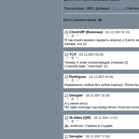
Просмотров: 1495 | Добавил:
Жмурка
| Рейтинг
Всего комментариев:
26
26
CheckVIP (Вовочка)
(01.12.2007 01:15)
0
Я так понял можно говорить многое о Свете на 
юмора, ога )))
25
ТСЛ
(01.12.2007 00:29)
0
Теперь я знаю потрясающие отмазки )))
Спасибо вам, "светлые" )))
24
Rodriguez
(01.12.2007 00:26)
0
Нормально, война без зубов хорошо. Roma ha cai
23
Smugler
(30.11.2007 18:14)
0
А у меня нету(
Но эдак полгода-год назад лично получал оск
22
St-Alker (QR)
(30.11.2007 17:57)
0
Да, конечно. Скрины в студию.
21
Smugler
(30.11.2007 17:33)