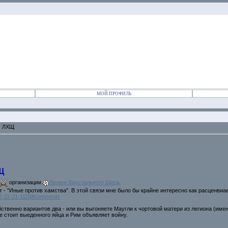
МОЙ ПРОФИЛЬ
s ЛХЩ
Щ
организации
Легион Хрустального Щита
.
т - "Иные против хамства". В этой связи мне было бы крайне интересно как расценви
007-11-21-1118#comments
твенно вариантов два - или вы выгоняете Маугли к чортовой матери из легиона (именн
не стоит выеденного яйца и Рим объявляет войну.