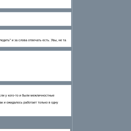
едить" и за слова отвечать есть. Увы, не та
сли у кого-то и были межличностные
ак и ожидалось работает только в одну