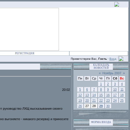
РЕГИСТРАЦИЯ
Приветствуем Вас,
Гость
·
Вход
КАЛЕНДАРЬ
НОВОСТЕЙ
«
Ноябрь 2007
»
Пн
Вт
Ср
Чт
Пт
Сб
Вс
1
2
3
4
5
6
7
8
9
10
11
20:02
12
13
14
15
16
17
18
19
20
21
22
23
24
25
26
27
28
29
30
ает руководство ЛХЩ высказывания своего
о выгоняете - никакого резерва) и приносите
ФОРМА ВХОДА