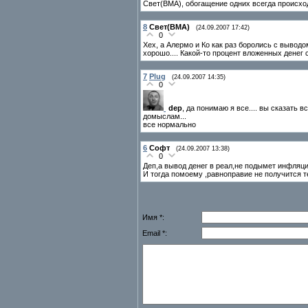
Свет(ВМА), обогащение одних всегда происход
8
Свет(ВМА)
(24.09.2007 17:42)
0
Хех, а Алермо и Ко как раз боролись с выводо
хорошо.... Какой-то процент вложенных денег 
7
Plug
(24.09.2007 14:35)
0
dep
, да понимаю я все.... вы сказать 
домыслам...
все нормально
6
Софт
(24.09.2007 13:38)
0
Деп,а вывод денег в реал,не подымет инфляц
И тогда помоему ,равноправие не получится т
Имя *:
Email *: