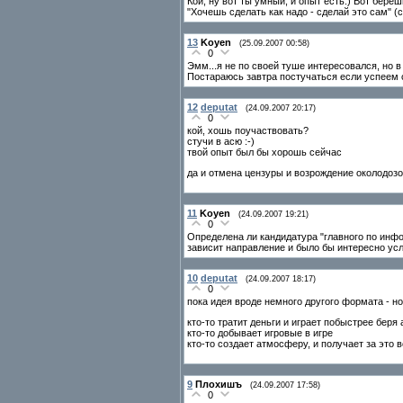
Кой, ну вот ты умный, и опыт есть:) Вот береш
"Хочешь сделать как надо - сделай это сам" (с
13
Koyen
(25.09.2007 00:58)
0
Эмм...я не по своей туше интересовался, но в
Постараюсь завтра постучаться если успеем
12
deputat
(24.09.2007 20:17)
0
кой, хошь поучаствовать?
стучи в асю :-)
твой опыт был бы хорошь сейчас
да и отмена цензуры и возрождение околодоз
11
Koyen
(24.09.2007 19:21)
0
Определена ли кандидатура "главного по инфо
зависит направление и было бы интересно у
10
deputat
(24.09.2007 18:17)
0
пока идея вроде немного другого формата - н
кто-то тратит деньги и играет побыстрее беря
кто-то добывает игровые в игре
кто-то создает атмосферу, и получает за это 
9
Плохишъ
(24.09.2007 17:58)
0