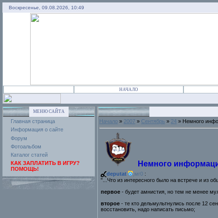
Воскресенье, 09.08.2026, 10:49
НАЧАЛО
МЕНЮ САЙТА
Главная страница
Начало
»
2007
»
Сентябрь
»
24
» Немного инфо
Информация о сайте
Форум
Фотоальбом
Каталог статей
Немного информации
КАК ЗАПЛАТИТЬ В ИГРУ?
ПОМОЩЬ!
deputat
,
мг0
:
"...Что из интересного было на встрече и из о
первое
- будет амнистия, но тем не менее му
второе
- те кто дельмультнулись после 12 се
восстановить, надо написать письмо;