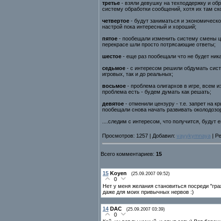
третье
- взяли девушку на техподдержку и о
систему обработки сообщений, хотя их там ск
четвертое
- будут заниматься и экономическо
настрой пока интересный и хороший;
пятое
- пообещали изменить систему смены цв
перекрасе шли просто потрясающие ответы;
шестое
- еще раз пообещали что не будет ника
седьмое
- с интересом решили обдумать систе
игровых, так и до реальных;
восьмое
- проблема олигархов в игре, всем и
проблема есть - будем думать как решать;
девятое
- отменили цензуру - т.е. запрет на 
пообещали снова начать развивать околодоз
....следим с интересом, что получится, будут 
Просмотров: 1257 | Добавил:
vayykymnaya
| Ре
Всего комментариев:
15
15
Koyen
(25.09.2007 09:52)
0
Нет у меня желания становиться посреди "гра
даже для моих привычных нервов :)
14
DAC
(25.09.2007 03:39)
0