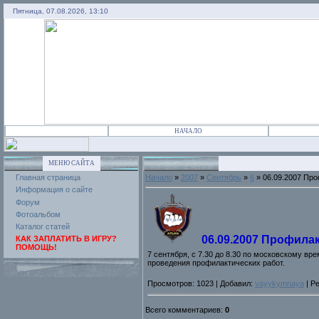
Пятница, 07.08.2026, 13:10
НАЧАЛО
МЕНЮ САЙТА
Главная страница
Начало
»
2007
»
Сентябрь
»
6
» 06.09.2007 Пр
Информация о сайте
Форум
Фотоальбом
Каталог статей
06.09.2007 Профила
КАК ЗАПЛАТИТЬ В ИГРУ?
ПОМОЩЬ!
7 сентября, с 7.30 до 8.30 по московскому вр
проведения профилактических работ.
Просмотров: 1023 | Добавил:
vayykymnaya
| Ре
Всего комментариев:
0