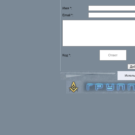
Имя *:
Email *:
Код *:
Исполь