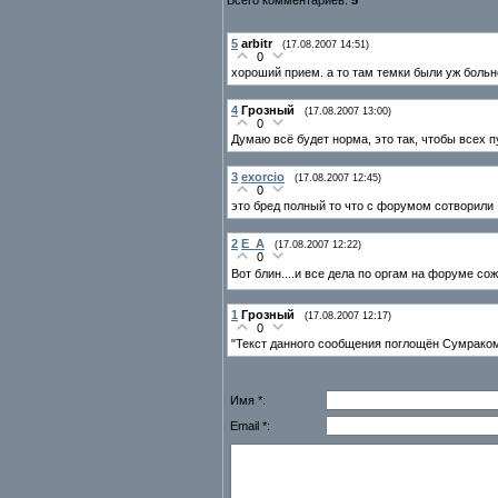
Всего комментариев:
5
5
arbitr
(17.08.2007 14:51)
0
хороший прием. а то там темки были уж боль
4
Грозный
(17.08.2007 13:00)
0
Думаю всё будет норма, это так, чтобы всех 
3
exorcio
(17.08.2007 12:45)
0
это бред полный то что с форумом сотворили
2
E_A
(17.08.2007 12:22)
0
Вот блин....и все дела по оргам на форуме со
1
Грозный
(17.08.2007 12:17)
0
"Текст данного сообщения поглощён Сумраком"
Имя *:
Email *: