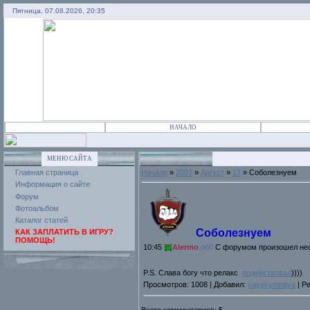
Пятница, 07.08.2026, 20:35
НАЧАЛО
МЕНЮ САЙТА
Главная страница
Начало
»
2007
»
Август
»
17
» Соболезнуем
Информация о сайте
Форум
Фотоальбом
Каталог статей
Соболезнуем
КАК ЗАПЛАТИТЬ В ИГРУ?
ПОМОЩЬ!
10:45
Alermo
,
об0
С форумом произошел нес
P.S. Слава богу что релакс
подействовал
))))
Просмотров: 1008 | Добавил:
vayykymnaya
| Ре