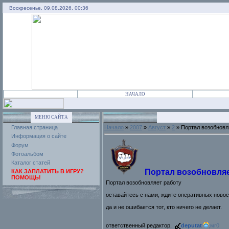
Воскресенье, 09.08.2026, 00:36
НАЧАЛО
МЕНЮ САЙТА
Главная страница
Начало
»
2007
»
Август
»
2
» Портал возобновл
Информация о сайте
Форум
Фотоальбом
Каталог статей
Портал возобновляе
КАК ЗАПЛАТИТЬ В ИГРУ?
ПОМОЩЬ!
Портал возобновляет работу
оставайтесь с нами, ждите оперативных новост
да и не ошибается тот, кто ничего не делает.
ответственный редактор,
deputat
,
мг0