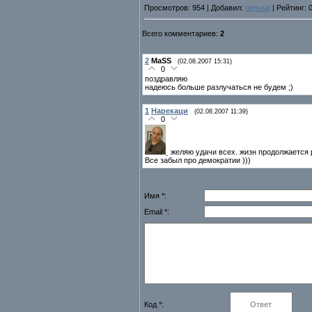
Просмотров: 954 | Добавил:
deputat
| Рейтинг: 0
Всего комментариев:
2
2
MaSS
(02.08.2007 15:31)
0
поздравляю
надеюсь больше разлучаться не будем ;)
1
Нарекаци
(02.08.2007 11:39)
0
желяю удачи всех. жизн продолжается р
Все забыл про демократии )))
Имя *:
Email *:
Код *: