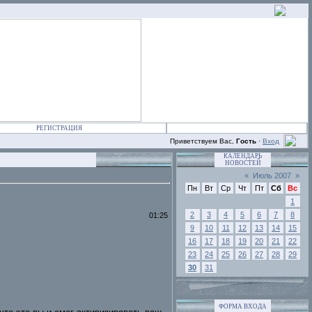
РЕГИСТРАЦИЯ
Приветствуем Вас,
Гость
·
Вход
КАЛЕНДАРЬ
НОВОСТЕЙ
«
Июль 2007
»
Пн
Вт
Ср
Чт
Пт
Сб
Вс
1
2
3
4
5
6
7
8
01:25
9
10
11
12
13
14
15
16
17
18
19
20
21
22
23
24
25
26
27
28
29
30
31
ФОРМА ВХОДА