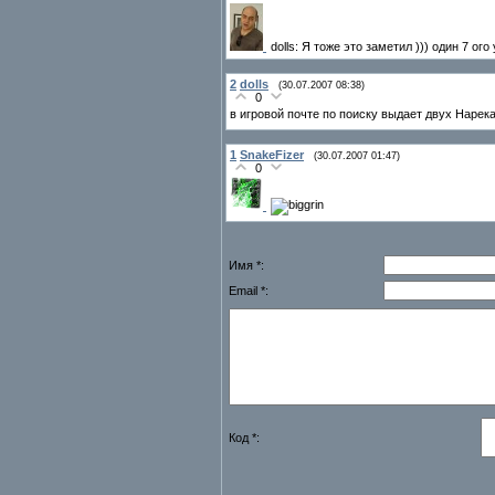
dolls: Я тоже это заметил ))) один 7 
2
dolls
(30.07.2007 08:38)
0
в игровой почте по поиску выдает двух Нарек
1
SnakeFizer
(30.07.2007 01:47)
0
Имя *:
Email *:
Код *: