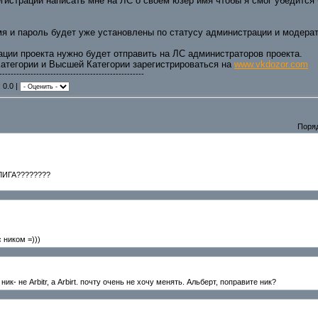
гистрации написать мне на ЛС о своем юзер имя чтобы я смог убедится 
я и пароль будет уже установлены по статусу администрации и модер
ции проекта нужно будет отправить на ЛС администраторов проекта.
Категории и Высшей Категории зарегистрироваться на
www.vkdozor.com
---------------------------------------------------
 0.0 |
Поря
ЛИГА????????
с ником =)))
к- не Arbitr, а Arbirt. почту очень не хочу менять. Альберт, поправите ник?