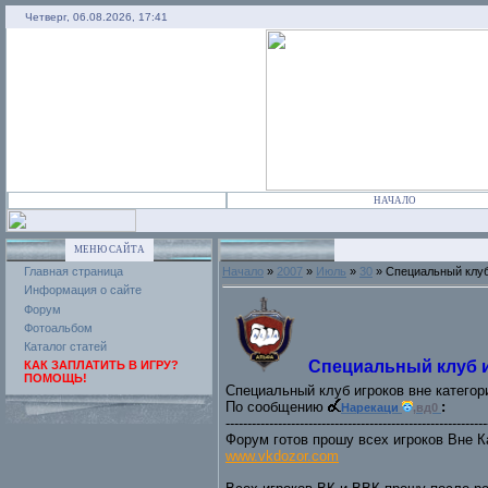
Четверг, 06.08.2026, 17:41
НАЧАЛО
МЕНЮ САЙТА
Главная страница
Начало
»
2007
»
Июль
»
30
» Специальный клуб 
Информация о сайте
Форум
Фотоальбом
Каталог статей
Специальный клуб и
КАК ЗАПЛАТИТЬ В ИГРУ?
ПОМОЩЬ!
Специальный клуб игроков вне категори
По сообщению
:
Нарекаци
,вд0
------------------------------------------------------------
Форум готов прошу всех игроков Вне К
www.vkdozor.com