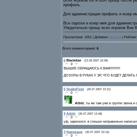
Всех игроков ВК и ВВК прошу после ре
профиль.
Для администрации профиль и юзер им
Все пароли и юзер имя для администра
Убедительно прошу всех игроков Вне 
------------------------------------------------------------
Просмотров: 1051 | Добавил:
Murlyka
| Рейтинг:
Всего комментариев:
6
6
Blackdan
(15.09.2007 16:58)
0
ВЫШИЕ ОБРАЩАЮСЬ К ВАМ!!!!!!!!!!!
ДОЗОРЫ В РУКАХ У ЭР, ЧТО БУДЕТ ДЕЛАТЬ 
5
SnakeFizer
(30.07.2007 15:21)
0
Arbitr
, ты же там уже в группе звена и 
4
Arbitr
(30.07.2007 13:48)
0
уф, зарегился. в спешке неправильно написал ни
3
Нарекаци
(30.07.2007 10:14)
0