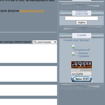
что это вы и смог активизировать ваш
аторов форума
www.vkdozor.com
ПОИСК ПО
НОВОСТЯМ
ССЫЛКИ
Онлайн игра "Дозоры"
док вывода комментариев: