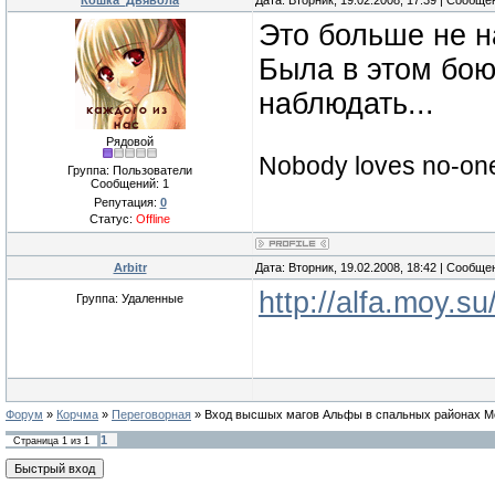
Кошка_Дьявола
Дата: Вторник, 19.02.2008, 17:39 | Сообщ
Это больше не н
Была в этом бою
наблюдать...
Рядовой
Nobody loves no-on
Группа: Пользователи
Сообщений:
1
Репутация:
0
Статус:
Offline
Arbitr
Дата: Вторник, 19.02.2008, 18:42 | Сообщ
http://alfa.moy.s
Группа: Удаленные
Форум
»
Корчма
»
Переговорная
»
Вход высшых магов Альфы в спальных районах 
1
Страница
1
из
1