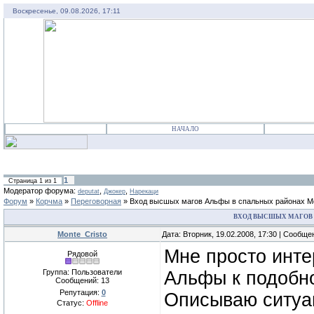
Воскресенье, 09.08.2026, 17:11
НАЧАЛО
1
Страница
1
из
1
Модератор форума:
,
,
deputat
Джокер
Нарекаци
Форум
»
Корчма
»
Переговорная
»
Вход высшых магов Альфы в спальных районах 
ВХОД ВЫСШЫХ МАГОВ
Monte_Cristo
Дата: Вторник, 19.02.2008, 17:30 | Сообщ
Мне просто инте
Рядовой
Группа: Пользователи
Альфы к подобно
Сообщений:
13
Репутация:
0
Описываю ситуа
Статус:
Offline