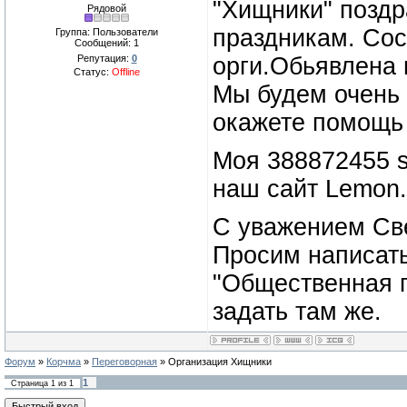
"Хищники" позд
Рядовой
праздникам. Сос
Группа: Пользователи
Сообщений:
1
Репутация:
0
орги.Обьявлена 
Статус:
Offline
Мы будем очень 
окажете помощь 
Моя 388872455 sk
наш сайт Lemon.
С уважением Св
Просим написать
"Общественная п
задать там же.
Форум
»
Корчма
»
Переговорная
»
Организация Хищники
1
Страница
1
из
1