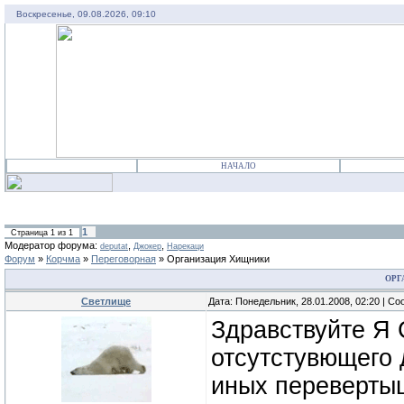
Воскресенье, 09.08.2026, 09:10
НАЧАЛО
1
Страница
1
из
1
Модератор форума:
,
,
deputat
Джокер
Нарекаци
Форум
»
Корчма
»
Переговорная
»
Организация Хищники
ОРГ
Светлище
Дата: Понедельник, 28.01.2008, 02:20 | С
Здравствуйте Я
отсутстувющего 
иных перевертыш