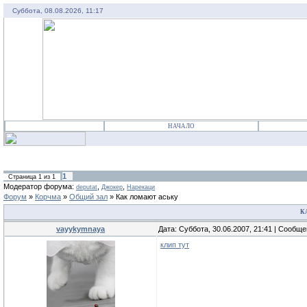
Суббота, 08.08.2026, 11:17
НАЧАЛО
1
Страница
1
из
1
Модератор форума:
,
,
deputat
Джокер
Нарекаци
Форум
»
Корчма
»
Общий зал
»
Как ломают аську
К
vayykymnaya
Дата: Суббота, 30.06.2007, 21:41 | Сообщ
клип тут