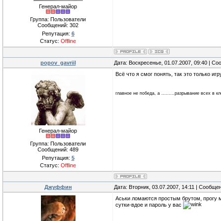
Генерал-майор
Группа: Пользователи
Сообщений:
302
Репутация:
6
Статус:
Offline
popov_gavriil
Дата: Воскресенье, 01.07.2007, 09:40 | С
Всё что я смог понять, так это только игр
главное не победа, а .........разрывание всех в кл
Генерал-майор
Группа: Пользователи
Сообщений:
489
Репутация:
5
Статус:
Offline
Джуффин
Дата: Вторник, 03.07.2007, 14:11 | Сообще
Аськи ломаются простым брутом, прогу 
сутки-вдое и пароль у вас