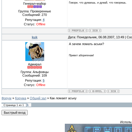
Говори, что думаешь, и думай, что говоришь.
Генерал-майор
Группа: Проверенные
Сообщений:
270
Репутация:
4
Статус:
Offline
kuk
Дата: Понедельник, 06.08.2007, 13:49 | С
А зачем ломать аськи?
Привет аборигенам!
Адмирал
Группа: Альфовцы
Сообщений:
109
Репутация:
5
Статус:
Offline
Форум
»
Корчма
»
Общий зал
»
Как ломают аську
1
Страница
1
из
1
Исполь