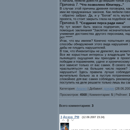
с начала, нежели довести до вершин топов с
Причина 7
.
"Что позволено Юпитеру..."
В случае этой причины древняя поговорка, ка
ими же придуманных законов. Как любили говор
- обратно забрал. Да, и у "Богов" есть мул
проекта, то стоит закрыть глаза на подобное 
Причина 8
.
"Создание перса ради ника"
Ну тут может быть масса подпричин, начин
помощью заклинания "Заклятие незначительно
унижения достоинства другого персонажа, над
рот *****".
Итак, что мы имеем? Конечно «опытные» игр
способы обнаружения этого вида нарушения з
дабы не плодить нарушителей.
В том, что Инквизиторы не дремлют, вы можите
Все же корыстные интересы у владельцев "му
пьянящего ощущения мы приходим в проект
победам и поражениям, удаче и хроническому 
все зависит только от вас самих. В своего п
«распыляться» на большее число героев? 
нарушать»! Здесь правила лучше соблюда
мучительно больно за в пустую потраченно
спокойнее для вас самих соблюдать рекоменд
поступить на деле решаете только лишь вы сам
Категория:
Анализ
| Добавил:
дождик
(28.06.200
Просмотров:
4568
| Комментарии:
5
| Рейтинг:
Всего комментариев:
3
3
Дозор_РФ
(12.09.2007 23:24)
0