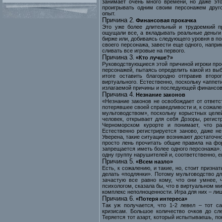
занимает очень много времени, но даже это
проигрывать одним своим персонажем друго
опыт.
Причина 2
.
Финансовая прокачка
Это уже более длительный и трудоемкий пр
ощущали все, а вкладывать реальные деньги 
бирже или, добиваясь следующего уровня в по
своего персонажа, завести еще одного, напри
сливать все игровые на первого.
Причина 3
.
«Кто лучше?»
Руководствующиеся этой причиной игроки про
персонажей, пытаясь определить какой из выб
итоге оставить благородно отправив втор
виртуального. Естественно, поскольку «аппе
излагаемой причины и последующей финансов
Причина 4
.
Незнание законов
«Незнание законов не освобождает от ответс
потерявшее своей справедливости и, к сожал
мультоводством», поскольку корыстных целей
человек, открывает для себя Дозоры, регист
Черноморском курорте и понимает, что р
Естественно регистрируется заново, даже не
Уверена, такие ситуации возникают достаточн
просто лень прочитать общие правила на фо
запрещается иметь более одного персонажа».
одну группу нарушителей и, соответственно, е
Причина 5
.
«Всем назло»
Есть, к сожалению, и такие, но, стоит призн
делать «подлянки». Потому мультоводство дл
зачастую все равно кому, что они умнее, 
психологом, сказала бы, что в виртуальном м
комплекс неполноценности. Игра для них – ли
Причина 6
.
«Потеря интереса»
Так уж получается, что 1-2 левел – тот с
кризисам. Большое количество очков до сл
Теряется тот азарт, который испытываешь, по