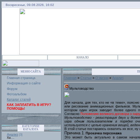
Воскресенье, 09.08.2026, 16:02
НАЧАЛО
МЕНЮ САЙТА
П
Главная страница
Главная
»
Статьи
»
О жизни
»
Анализ
Информация о сайте
Мультоводство
Форум
Фотоальбом
Каталог статей
Для начала, для тех, кто не «в теме», поясн
КАК ЗАПЛАТИТЬ В ИГРУ?
или рисование анимационных фильмов. Мульт
ПОМОЩЬ!
котором один игрок заводит более одного 
Согласно
Положению великого договора о нар
Мультоводство - регистрация двух и более
игра одним пользователем в порядке оч
используется с целью хранения вещей, ведени
КАТЕГОРИИ
В этой статье постараюсь охватить их все, ну
КАТАЛОГА
Причина 1
.
Прокачка персонажа
Анализ
[3]
Это может быть актуально в самом начале
Хм....