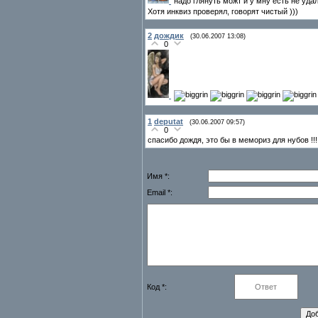
надо глянуть можт и у мну есть не уд
Хотя инквиз проверял, говорят чистый )))
2
дождик
(30.06.2007 13:08)
0
1
deputat
(30.06.2007 09:57)
0
спасибо дождя, это бы в мемориз для нубов !!!
Имя *:
Email *:
Код *: