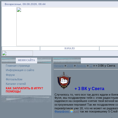
Воскресенье, 09.08.2026, 06:44
НАЧАЛО
МЕНЮ САЙТА
Главная страница
Начало
»
2008
»
Апрель
»
12
» + 3 ВК у Света
Информация о сайте
Форум
Фотоальбом
Каталог статей
+ 3 ВК у Света
КАК ЗАПЛАТИТЬ В ИГРУ?
ПОМОЩЬ!
Случилось то, чего все так долго ждали и боя
Фуня, мы поздравляем тебя с этим радостным 
надеемся на скорейшее снятие твой вечной мо
остроумными перлами! Так же поздравляем со
перевёртиков уже 18, что не может не радова
Фаерфокс
,вд0
так же покорившему 5 Слой