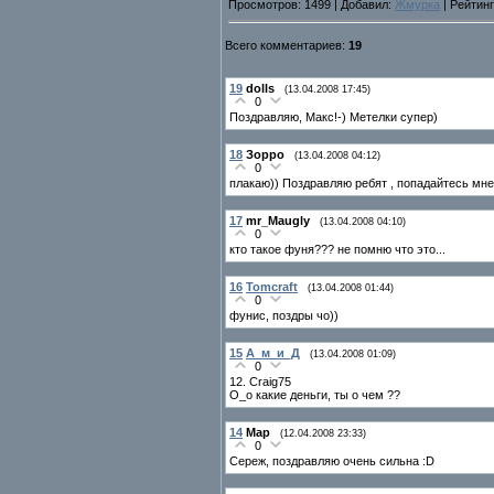
Просмотров: 1499 | Добавил:
Жмурка
| Рейтинг
Всего комментариев:
19
19
dolls
(13.04.2008 17:45)
0
Поздравляю, Макс!-) Метелки супер)
18
Зорро
(13.04.2008 04:12)
0
плакаю)) Поздравляю ребят , попадайтесь мн
17
mr_Maugly
(13.04.2008 04:10)
0
кто такое фуня??? не помню что это...
16
Tomcraft
(13.04.2008 01:44)
0
фунис, поздры чо))
15
А_м_и_Д
(13.04.2008 01:09)
0
12. Craig75
О_о какие деньги, ты о чем ??
14
Мар
(12.04.2008 23:33)
0
Сереж, поздравляю очень сильна :D