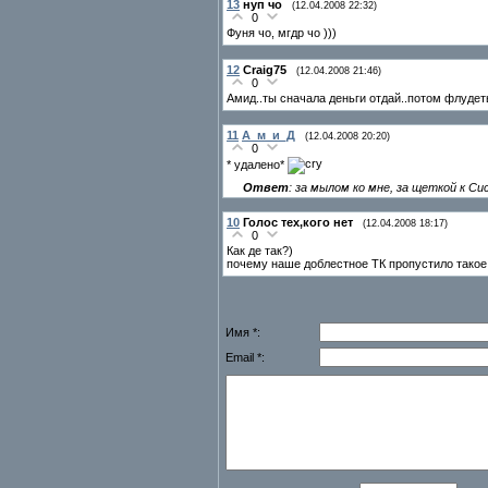
13
нуп чо
(12.04.2008 22:32)
0
Фуня чо, мгдр чо )))
12
Craig75
(12.04.2008 21:46)
0
Амид..ты сначала деньги отдай..потом флудет
11
А_м_и_Д
(12.04.2008 20:20)
0
* удалено*
Ответ
: за мылом ко мне, за щеткой к Си
10
Голос тех,кого нет
(12.04.2008 18:17)
0
Как де так?)
почему наше доблестное ТК пропустило такое
Имя *:
Email *: