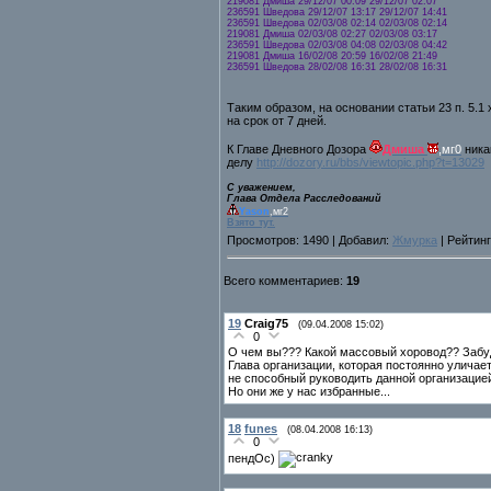
219081 Дмиша 29/12/07 00:09 29/12/07 02:07
236591 Шведова 29/12/07 13:17 29/12/07 14:41
236591 Шведова 02/03/08 02:14 02/03/08 02:14
219081 Дмиша 02/03/08 02:27 02/03/08 03:17
236591 Шведова 02/03/08 04:08 02/03/08 04:42
219081 Дмиша 16/02/08 20:59 16/02/08 21:49
236591 Шведова 28/02/08 16:31 28/02/08 16:31
Таким образом, на основании статьи 23 п. 5.
на срок от 7 дней.
К Главе Дневного Дозора
Дмиша
,мг0
никак
делу
http://dozory.ru/bbs/viewtopic.php?t=13029
С уважением,
Глава Отдела Расследований
Yason
,мг2
Взято тут.
Просмотров: 1490 | Добавил:
Жмурка
| Рейтинг
Всего комментариев:
19
19
Craig75
(09.04.2008 15:02)
0
О чем вы??? Какой массовый хоровод?? Забудьт
Глава организации, которая постоянно уличает
не способный руководить данной организацией
Но они же у нас избранные...
18
funes
(08.04.2008 16:13)
0
пендОс)