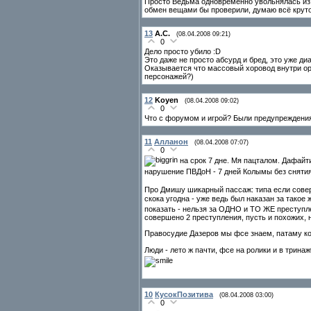
Просто Ведьма одновременно увольнялась из 
обмен вещами бы проверили, думаю всё круто
13
А.С.
(08.04.2008 09:21)
0
Дело просто убило :D
Это даже не просто абсурд и бред, это уже диа
Оказывается что массовый хоровод внутри о
персонажей?)
12
Koyen
(08.04.2008 09:02)
0
Что с форумом и игрой? Были предупреждения 
11
Алланон
(08.04.2008 07:07)
0
на срок 7 дне. Мя пацталом. Дафай
нарушение ПВДоН - 7 дней Колымы без снятия
Про Дмишу шикарный пассаж: типа если совер
скока угодна - уже ведь был наказан за такое
показать - нельзя за ОДНО и ТО ЖЕ преступлен
совершено 2 преступления, пусть и похожих,
Правосудие Дазеров мы фсе знаем, патаму к
Люди - лето ж пачти, фсе на ролики и в трина
10
КусокПозитива
(08.04.2008 03:00)
0