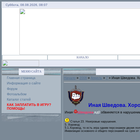
Суббота, 08.08.2026, 08:07
НАЧАЛО
МЕНЮ САЙТА
Главная страница
Начало
»
2008
»
Апрель
»
7
» Иная Шведова. Х
Информация о сайте
Форум
Фотоальбом
Каталог статей
Иная Шведова. Хоро
КАК ЗАПЛАТИТЬ В ИГРУ?
ПОМОЩЬ!
Иная
Шведова
,вд0
обвиняется в нарушении
Статья 23. Неигровые нарушения.
5. Хоровод:
5.1.Хоровод, то есть игра одним персонажем двумя по
Инквизиции основного и общего персонажей на срок от 