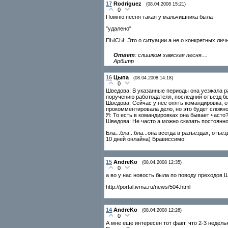
17
Rodriguez
(08.04.2008 15:21)
0
Помню песня такая у мальчишника была
"удалено"
ПЫСЫ: Это о ситуации а не о конкретных лич
Ответ
: слишком хамская песня....
Арбитр
16
Цыпа
(08.04.2008 14:18)
0
Шведова: В указанные периоды она уезжала ра
поручению работодателя, последний отъезд бы
Шведова: Сейчас у неё опять командировка, е
прокомментировала дело, но это будет сложно
Я: То есть в командировках она бывает часто
Шведова: Не часто а можно сказать постоянно,
Бла...бла...бла...она всегда в разъездах, отъ
10 дней онлайна) Брависсимо!
15
AndreKo
(08.04.2008 12:35)
0
а во у нас новость была по поводу преходов
http://portal.ivma.ru/news/504.html
14
AndreKo
(08.04.2008 12:26)
0
А мне еще интересен тот факт, что 2-3 недел