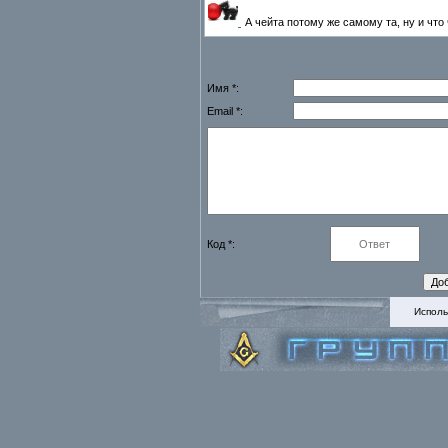
А чейта потому же самому та, ну и что 
Имя *:
Email *:
Код *:
Исполь