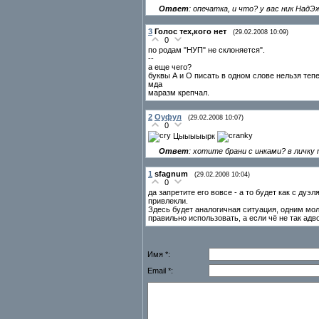
Ответ
: опечатка, и что? у вас ник Над
3
Голос тех,кого нет
(29.02.2008 10:09)
0
по родам "НУП" не склоняется".
--
а еще чего?
буквы А и О писать в одном слове нельзя теп
мда
маразм крепчал.
2
Оуфул
(29.02.2008 10:07)
0
Цыыыыырк
Ответ
: хотите брани с инками? в личку
1
sfagnum
(29.02.2008 10:04)
0
да запретите его вовсе - а то будет как с дуэл
привлекли.
Здесь будет аналогичная ситуация, одним молч
правильно использовать, а если чё не так адво
Имя *:
Email *: