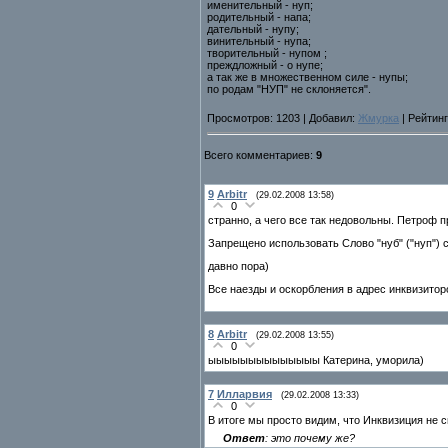
именительный - нуп;
родительный - напа;
дательный - нупу;
винительный - нупа;
творительный - нупом ;
преждложный - о нупе;
а так же в множественном силе - нупы;
по родам "НУП" не склоняется".
Просмотров: 1203 | Добавил:
Жмурка
| Рейтинг
Всего комментариев:
9
9
Arbitr
(29.02.2008 13:58)
0
странно, а чего все так недовольны. Петроф 
Запрещено использовать Слово "нуб" ("нуп")
давно пора)
Все наезды и оскорбления в адрес инквизитор
8
Arbitr
(29.02.2008 13:55)
0
ыыыыыыыыыыыыыы Катерина, уморила)
7
Илларвия
(29.02.2008 13:33)
0
В итоге мы просто видим, что Инквизиция не 
Ответ
: это почему же?