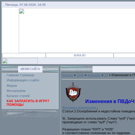
Пятница, 07.08.2026, 16:35
НАЧАЛО
МЕНЮ САЙТА
Главная страница
Начало
»
2008
»
Февраль
»
29
» Изменения в 
Информация о сайте
Форум
Фотоальбом
Каталог статей
Изменения в ПВДоЧ
КАК ЗАПЛАТИТЬ В ИГРУ?
ПОМОЩЬ!
Внесены изменения
:
Статья 2.Оскорбления и недостойное поведен
9). Запрещено использовать Слово "нуб" ("ну
производные от слова "нуб" ("нуп").
Разрешено только "НУП" и "НУБ"
и соответственно склонение их по падежам: