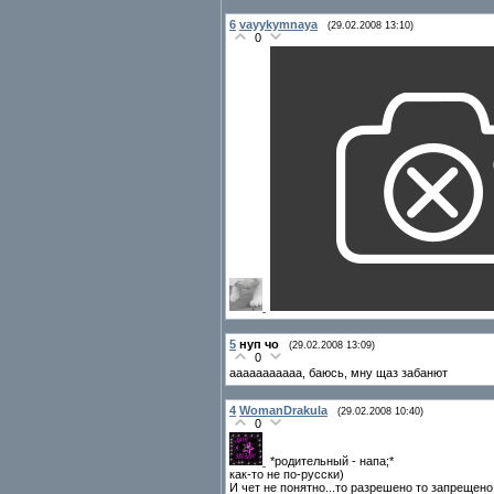
6
vayykymnaya
(29.02.2008 13:10)
0
5
нуп чо
(29.02.2008 13:09)
0
ааааааааааа, баюсь, мну щаз забанют
4
WomanDrakula
(29.02.2008 10:40)
0
*родительный - напа;*
как-то не по-русски)
И чет не понятно...то разрешено то запрещено