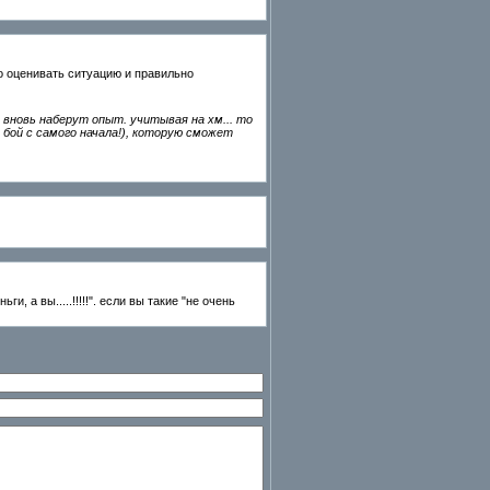
но оценивать ситуацию и правильно
 вновь наберут опыт. учитывая на хм... то
 бой с самого начала!), которую сможет
 а вы.....!!!!!". если вы такие "не очень