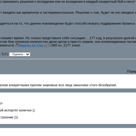
о принимать решения о вхождении или не вхождении в каждый конкретный бой и несут
 введено как временное и экспериментальное. Решение о том, будет ли оно введено в
деяться на то, что данное нововведение будет способствовать поддержанию баланса 
окажет время. Но только представьте себе ситуацию: ...177 ход, в результате долгой
этом бою огромное количество денег,артов и просто нервов, они изнеможденные пытают
обижаться)
Маркиз де Сад
,мг0
(360 хп, 2177 энки)...
: 5.0 |
Поря
делом конкретными причем знакомые все лица заказчики этого безобразия.
ют
ой испортят конечно ))
строение )))