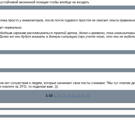
т устойчивой жизненной позиции чтобы вообще не входить
 пока просто у инквизиторов, после почти годового простоя не хватает опыта правиль
дет нормально.
обидным игрокам расплачиваться тратой артов, денег и времени, пока инквизиторы
 Долго же они будут вникать в боевую ситуацию (при учете того, что они не видели
ли нет сочувствия к людям, которые начинают свои посты словами: "Мы тут платим деньги,
и платите за ЭТО, то поделом вам. )))
1-10
11-20
21-30
31-40
41-43