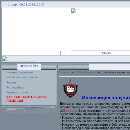
Четверг, 06.08.2026, 10:37
НАЧАЛО
МЕНЮ САЙТА
Главная страница
Начало
»
2008
»
Февраль
»
21
» Инквизиция по
Информация о сайте
Форум
Фотоальбом
Каталог статей
Инквизиция получит
КАК ЗАПЛАТИТЬ В ИГРУ?
ПОМОЩЬ!
Все мы вчера не раз становились свидетелями
официальное объявление происходящему. Итак
Брат
,мг1
:
Всем известно, что Инквизиция в 
эксперимента, Инквизиторы получат возможнос
- Инквизиторы имеют права входить в бой пос
- Инквизиторы имеют право входить в бой то
- Инквизитор имеет право войти в бой только 
- После входа в бой Инквизитора перевес стор