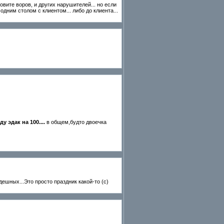
ловите воров, и других нарушителей... но если
одним столом с клиентом... либо до клиента...
 эдак на 100....
в общем,будто двоечка
дешных...Это просто праздник какой-то (с)