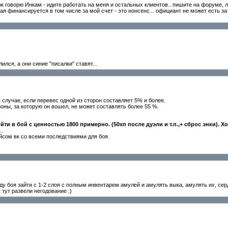
грок говорю Инкам - идите работать на меня и остальных клиентов.. пишите на форуме, 
ая финансируется в том числе за мой счет - это нонсенс... официант не может есть за 
лся, а они синие "писалки" ставят...
в случае, если перевес одной из сторон составляет 5% и более.
роны, за которую он вошел, не может составлять более 55 %.
ти в бой с ценностью 1800 примерно. (50хп после дуэли и т.п.,+ сброс энки). Ходу
..
йсом вк со всеми последствиями для боя.
оду боя зайти с 1-2 слоя с полным инвентарем амулей и амулять выка, амулять их, сер
ы тут развели негодование :)