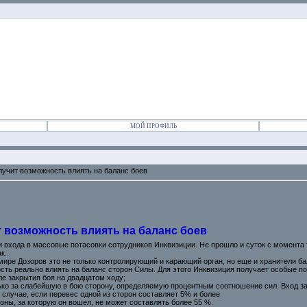
МОЙ ПРОФИЛЬ
лучит возможность влиять на баланс боев
 возможность влиять на баланс боев
 входа в массовые потасовки сотрудников Инквизиции. Не прошло и суток с момента 
...
мире Дозоров это не только контролирующий и карающий орган, но еще и хранители ба
ть реально влиять на баланс сторон Силы. Для этого Инквизиция получает особые по
ле закрытия боя на двадцатом ходу;
лько за слабейшую в бою сторону, определяемую процентным соотношение сил. Вход 
в случае, если перевес одной из сторон составляет 5% и более.
оны, за которую он вошел, не может составлять более 55 %.