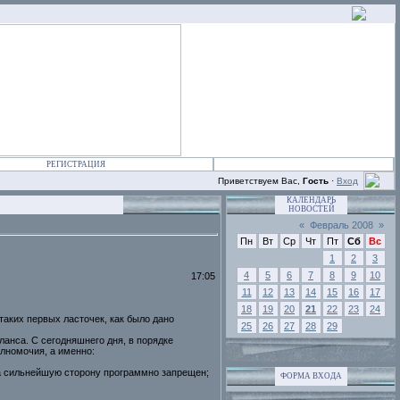
РЕГИСТРАЦИЯ
Приветствуем Вас,
Гость
·
Вход
КАЛЕНДАРЬ
НОВОСТЕЙ
«
Февраль 2008
»
Пн
Вт
Ср
Чт
Пт
Сб
Вс
1
2
3
4
5
6
7
8
9
10
17:05
11
12
13
14
15
16
17
18
19
20
21
22
23
24
таких первых ласточек, как было дано
25
26
27
28
29
ланса. С сегодняшнего дня, в порядке
лномочия, а именно:
за сильнейшую сторону программно запрещен;
ФОРМА ВХОДА