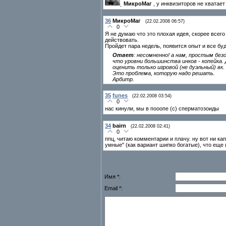
МикроМаг
, у инквизиторов не хватае
36
МикроМаг
(22.02.2008 06:57)
0
Я не думаю что это плохая идея, скорее всего
действовать.
Пройдет пара недель, появится опыт и все бу
Ответ
: несомненно! а нам, простым без
что уровни большинства инков - копейка.
оценить только игровой (не дуэльный) вк.
Это проблема, которую надо решать.
Арбитр.
35
funes
(22.02.2008 03:54)
0
нас кинули, мы в пооопе (с) сперматозоиды
34
bairn
(22.02.2008 02:41)
0
ппц, читаю комментарии и плачу. ну вот ни кап
умные" (как вариант шипко богатые), что еще 
Имя *:
Email *: