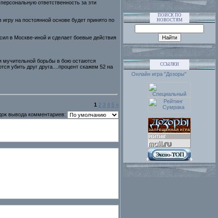
 персональную ответственность за эти
ПОИСК ПО
 игру на постоянной основе будет принято по
НОВОСТЯМ
сил в Москве-иной и сделает боевые действия
 и мучительной борьбы в бою остаются
ССЫЛКИ
ся убить друг друга....процент скажем 52 на
Онлайн игра "Дозоры"
1
2
3
4
5
»
док вывода комментариев: