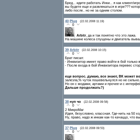
Бред... идите работать Инки... я как клиент/и
вы будете еще и развлекаться в игре??? котор
либо после.. но не за одним столом.
40
Plug
(22.02.2008 11:19)
0
Arbitr
, да и так понятно что это лажа.
На машине колеса спущены и двигатель вывали
39
Arbitr
(22.02.2008 10:15)
0
Брат писал:
- Инквизитор имеет право войти в бой только 
- После входа в бой Инквизитора перевес сто
еще вопрос. думаю, все знают, ВК может вой
залезла,% чуток пошевельнулся но не сильно.
Но он с модами, артами и прочее-и с интерфе
Дальше продолжать?)
38
нуп чо
(22.02.2008 09:58)
0
2 МикроМаг
Идея, безусловно, классная. Где-нить на 50 х
Ну, право, надо ж инкам как-то качаццо, что в
37
Plug
(22.02.2008 09:53)
0