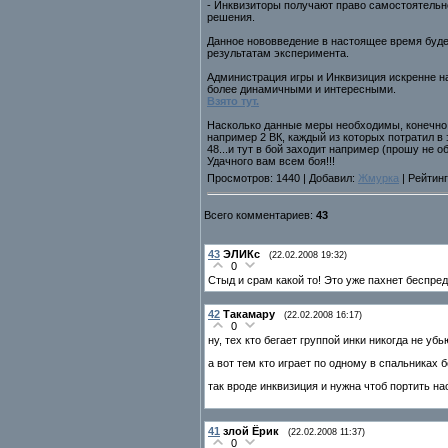
- Инквизиторы получают право самостоятельн
решения.
Данное нововведение в настоящее время будет
результатам эксперимента.
Администрация игры и Инквизиция искренне на
более динамичными и интересными.
Взято тут.
Насколько данные меры необходимы, конечно п
например 2 ВК, каждый из которых потратил в 
48...и тут в бой заходит например (прошу не 
Удачного вам всем боя!!!
Просмотров: 1440 | Добавил:
Жмурка
| Рейтинг
Всего комментариев:
43
43
ЭЛИКс
(22.02.2008 19:32)
0
Стыд и срам какой то! Это уже пахнет беспре
42
Такамару
(22.02.2008 16:17)
0
ну, тех кто бегает группой инки никогда не убь
а вот тем кто играет по одному в спальниках б
так вроде инквизиция и нужна чтоб портить на
41
злой Ёрик
(22.02.2008 11:37)
0