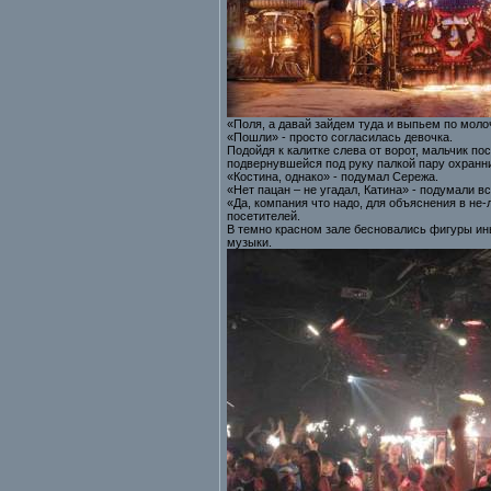
«Поля, а давай зайдем туда и выпьем по моло
«Пошли» - просто согласилась девочка.
Подойдя к калитке слева от ворот, мальчик п
подвернувшейся под руку палкой пару охранни
«Костина, однако» - подумал Сережа.
«Нет пацан – не угадал, Катина» - подумали 
«Да, компания что надо, для объяснения в не
посетителей.
В темно красном зале бесновались фигуры ины
музыки.