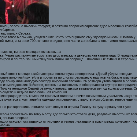
шись, залез на высокий табурет, и вежливо попросил бармена: «Два молочных коктейл
ил бармен.
о насупился Сережа.
 карие глаза мальчика, увидел в них нечто, что внушило ему здравую мысль: «Помолчу
 тьмы, и за свои 700 лет много видел, и по части «огребания» опыт имел колоссальн
ь вместе, ты еще молода и сможешь…»
ика. Через распахнутые ворота во двор въезжала дьявольская кавалькада. Впереди ех
 тигров и пантер, за ними тянулись машинки попроще – покоцанные «Явы» и «Уралы»,
нный хвост молоденькой пантерки, всхлипнула и попросила: «Давай уйдем отсюда».
опил молочный коктейль и прочитав по слогам рекламную надпись на бокале гласившу
ходу прикрывая молодую пантеру широкими плечами 26 размера утопающими в волоча
ин из молоденьких байкеров, верхом на низеньком и обшарпанном скутере неопределе
очуяв неладное Сергей рванулся вперед, шкура вырвалась из-под колеса скутера. Ску
хо сидела и цедила пиво большая компания.
уацию предводитель компании хриплым голосом с почти незаметным уральским акценто
сь ругаться с компанией в одеждах истрепанных странствиями облитых теперь еще и п
 не растерявшись, схватил застывшую от страха Полину за руку и рванулся к уже
евом пронеслись по тому месту, где только что стояли дети, раздавив вместо них то
, прыгая в портал.
тящих осколки, оставшихся от игрушки и теперь лежавших в грязи между колесами тя
аем»....