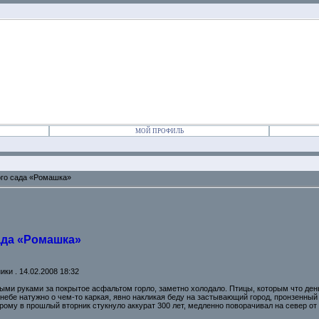
МОЙ ПРОФИЛЬ
ого сада «Ромашка»
ада «Ромашка»
ки . 14.02.2008 18:32
ыми руками за покрытое асфальтом горло, заметно холодало. Птицы, которым что ден
небе натужно о чем-то каркая, явно накликая беду на застывающий город, пронзенны
рому в прошлый вторник стукнуло аккурат 300 лет, медленно поворачивал на север от