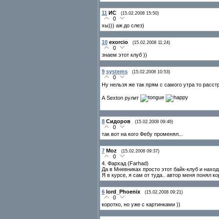
11
ИС
(15.02.2008 15:50)
0
хы))) аж до слез)
10
exorcio
(15.02.2008 11:24)
0
знаем этот клуб ))
9
systems
(15.02.2008 10:53)
0
Ну нельзя же так прям с самого утра то расс
А Sexton рулит
8
Сидоров
(15.02.2008 09:46)
0
так вот на кого Фебу променял...
7
Moz
(15.02.2008 09:37)
0
4. Фархад (Farhad)
Да в Мневниках просто этот байк-клуб и наход
Я в курсе, я сам от туда.. автор меня понял ко
6
lord_Phoenix
(15.02.2008 09:21)
0
коротко, но уже с картинками ))