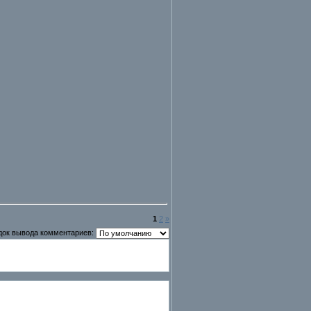
1
2
»
док вывода комментариев: