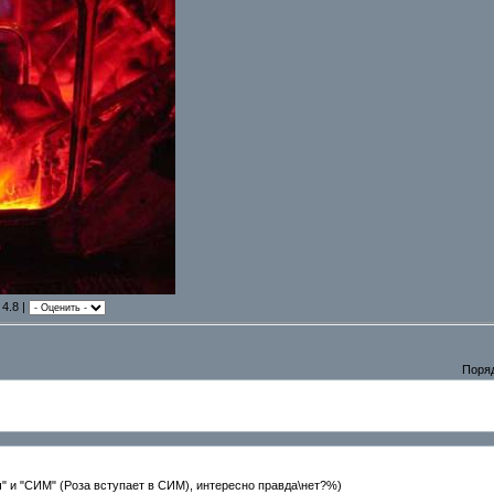
 4.8 |
Поря
ч" и "СИМ" (Роза вступает в СИМ), интересно правда\нет?%)