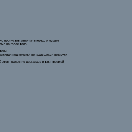
тно пропустив девочку вперед, оглушил
мо на голое тело.
тели.
талкивая под коленки попадавшихся под руки
 этом, радостно дергалась в такт громкой