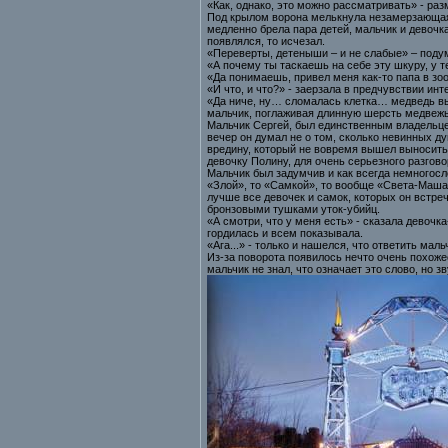
«Как, однако, это можно рассматривать» - раз
Под крылом ворона мелькнула незамерзающая
медленно брела пара детей, мальчик и девочк
появлялся, то исчезал.
«Переверты, детеныши – и не слабые» – поду
«А почему ты таскаешь на себе эту шкуру, у т
«Да понимаешь, привел меня как-то папа в зоо
«И что, и что?» - заерзала в предчувствии инт
«Да ниче, ну… сломалась клетка… медведь выл
мальчик, поглаживая длинную шерсть медвеж
Мальчик Сергей, был единственным владельце
вечер он думал не о том, сколько невинных ду
вредину, который не вовремя вышел выносить м
девочку Полину, для очень серьезного разгово
Мальчик был задумчив и как всегда немногосл
«Злой», то «Самкой», то вообще «Света-Маша-О
лучше все девочек и самок, которых он встре
бронзовыми тушками уток-убийц.
«А смотри, что у меня есть» - сказала девочк
гордилась и всем показывала.
«Ага...» - только и нашелся, что ответить маль
Из-за поворота появилось нечто очень похоже
мальчик не знал, что означает это слово, но 