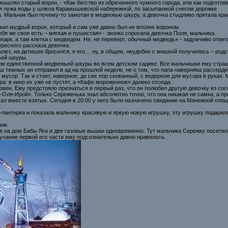
мышлял старый ворон, - «Как бегство из обреченного чумного города, или как подготов
 лужа воды у шлюза Карамышевской набережной, по засыпаемой снегом дорожке
а. Мальчик был почему-то замотан в медвежью шкуру, а девочка стыдливо прятала кра
мал мудрый ворон, который и сам уже давно был не вполне вороном.
ебя же своя есть – мягкая и пушистая» - звонко спросила девочка Поля, мальчика.
парк, а там клетка с медведем. Не, не переверт, обычный медведь» - задумчиво ответ
ересного рассказа девочка.
ез, на детишек бросился, я его… ну, в общем, неудобно с мишкой получилось – родст
ьей шкуры.
м единственной медвежьей шкуры во всем детском садике. Все мальчишки ему страшн
ш темных он отправил в ад на прошлой неделе, не о том, что папа наверняка рассердитс
усор. Так и стоит, наверное, до сих пор скованный, с ведерком для мусора в руках. 
ра: в кино их уже не пустят, а «Кафе мороженное» далеко отсюда.
овен. Ему предстояло признаться в первый раз, что он полюбил другую девочку из сос
ля-Ирой». Только Сереженька знал абсолютно точно, что она никакая не самка, а про
чал вместе взятых. Сегодня в 20:00 у него было назначено свидание на Манежной пл
а-пантерка и показала мальчику красивую и яркую новую игрушку, эту игрушку подарил
чик.
е на дом Бабы Яги и две газовые вышки одновременно. Тут мальчика Сережку посетила
звучание первой его части ему подсознательно давно нравилось.