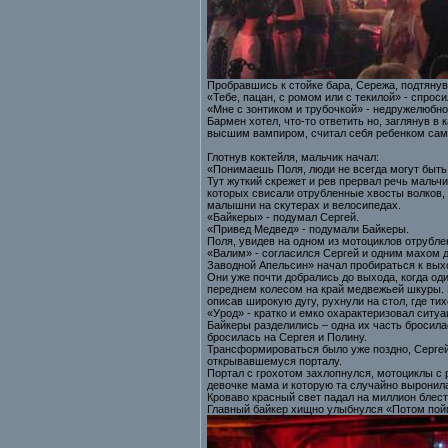
Пробравшись к стойке бара, Сережа, подтянув
«Тебе, пацан, с ромом или с текилой» - спрос
«Мне с зонтиком и трубочкой» - недружелюбн
Бармен хотел, что-то ответить но, заглянув в
высшим вампиром, считал себя ребенком самой
Глотнув коктейля, мальчик начал:
«Понимаешь Поля, люди не всегда могут быт
Тут жуткий скрежет и рев прервал речь мальч
которых свисали отрубленные хвосты волков,
малышни на скутерах и велосипедах.
«Байкеры» - подумал Сергей.
«Привед Медвед» - подумали Байкеры.
Поля, увидев на одном из мотоциклов отрубле
«Валим» - согласился Сергей и одним махом д
Заводной Апельсин» начал пробираться к вы
Они уже почти добрались до выхода, когда од
переднем колесом на край медвежьей шкуры. П
описав широкую дугу, рухнули на стол, где ти
«Урод» - кратко и емко охарактеризовал сит
Байкеры разделились – одна их часть бросила
бросилась на Сергея и Полину.
Трансформироваться было уже поздно, Сергей,
открывавшемуся порталу.
Портал с грохотом захлопнулся, мотоциклы с р
девочке мама и которую та случайно выронила
Кроваво красный свет падал на миллион блес
Главный байкер хищно улыбнулся «Потом пойм