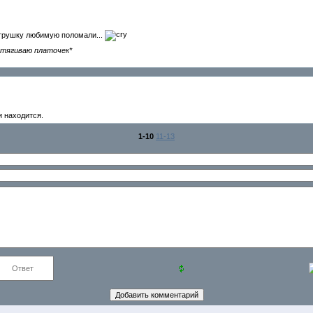
Игрушку любимую поломали...
тягиваю платочек*
и находится.
1-10
11-13