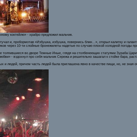
чному коктейлю» - храбро предложил мальчик.
остучал и, пробормотав «Избушка, избушка, повернись блин…», открыл калитку и галан
ков через 10-ти слойные бронежилеты надетые по случаю плохой холодной погоды пря
все толпившиеся во дворе Темные Иные, глядя на столбенеющих статуями Зураба Цари
-любви» - вздохнул про себя мальчик Сережа и решительно зашагал к стойке бара, рас
х и людей, причем часть людей была приглашена явно в качестве пищи, но, не зная об