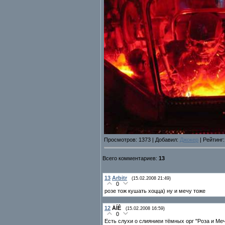
Просмотров: 1373 | Добавил:
Джокер
| Рейтинг:
Всего комментариев:
13
13
Arbitr
(15.02.2008 21:49)
0
розе тож кушать хоцца) ну и мечу тоже
12
ÄÍÊ
(15.02.2008 16:59)
0
Есть слухи о слияниеи тёмных орг "Роза и Ме