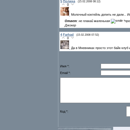
5
Полина
(15.02.2008 08:12)
0
Молочный коктейль допить не дали... 
Ответ
: не плакай маленькая
*про
Джокер
4
Farhad
(15.02.2008 07:52)
0
Да в Мневниках просто этот байк-клуб 
Имя *:
Email *:
Код *: