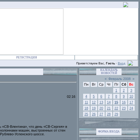
РЕГИСТРАЦИЯ
Приветствуем Вас,
Гость
·
Вход
КАЛЕНДАРЬ
НОВОСТЕЙ
«
Февраль 2008
»
Пн
Вт
Ср
Чт
Пт
Сб
Вс
1
2
3
4
5
6
7
8
9
10
02:16
11
12
13
14
15
16
17
18
19
20
21
22
23
24
25
26
27
28
29
ь «СВ-Влентина», что день «СВ-Сергея» в
й колоннами машин, выстроенных от стен
ФОРМА ВХОДА
 Рублево-Успенского шоссе.