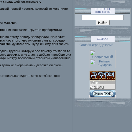
ку к грядущей катастрофе».
сивый черный хвостик, который то кокетливо
ПОИСК ПО
НОВОСТЯМ
ил мальчик.
венник все таки» - грустно пробормотал
о по этому поводу завидовали. Но в этот
ССЫЛКИ
я из-за того, что он опять сковал соседа-
Мальчик думал о том, куда бы ему пригласить
Онлайн игра "Дозоры"
едней группы, которую все почему-то звали то
сто девочка, и не злая, а добрая и вообще она
ощади, между бронзовым стариком и аналогично
а девочке вчера мама и девочка ей очень
 гениальная идея – «это же «Секс-тон»,