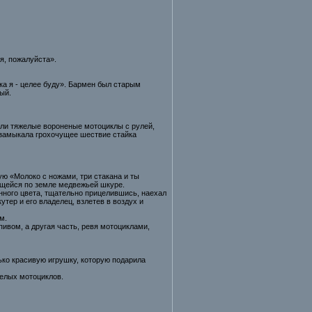
я, пожалуйста».
-ка я - целее буду». Бармен был старым
ый.
али тяжелые вороненые мотоциклы с рулей,
 замыкала грохочущее шествие стайка
ю «Молоко с ножами, три стакана и ты
щейся по земле медвежьей шкуре.
нного цвета, тщательно прицелившись, наехал
тер и его владелец, взлетев в воздух и
м.
ивом, а другая часть, ревя мотоциклами,
лько красивую игрушку, которую подарила
желых мотоциклов.