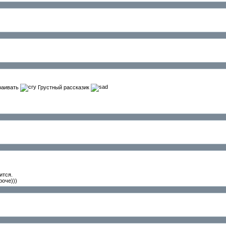
траивать
Грустный рассказик
ится.
роче)))