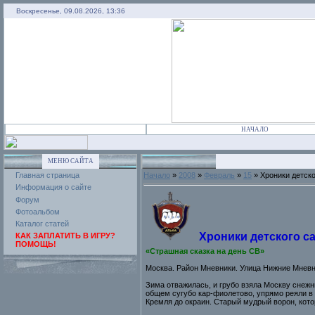
Воскресенье, 09.08.2026, 13:36
НАЧАЛО
МЕНЮ САЙТА
Главная страница
Начало
»
2008
»
Февраль
»
15
» Хроники детск
Информация о сайте
Форум
Фотоальбом
Каталог статей
Хроники детского с
КАК ЗАПЛАТИТЬ В ИГРУ?
ПОМОЩЬ!
«Страшная сказка на день СВ»
Москва. Район Мневники. Улица Нижние Мневни
Зима отважилась, и грубо взяла Москву снежн
общем сугубо кар-фиолетово, упрямо реяли в 
Кремля до окраин. Старый мудрый ворон, кото