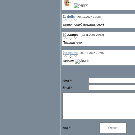
11
dolls
(04.11.2007 01:08)
0
давно пора-) поздравляю-)
10
zaurps
(03.11.2007 23:47)
0
Поздравляю!!!
9
deputat
(03.11.2007 21:50)
0
качок!!!
Имя *:
Email *:
Код *: