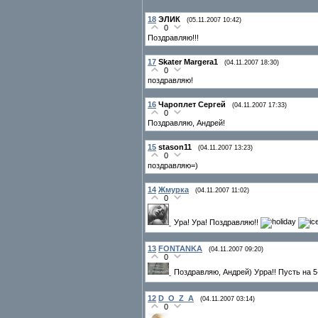
18
ЭЛИК
(05.11.2007 10:42)
0
Поздравляю!!!
17
Skater Margera1
(04.11.2007 18:30)
0
поздравляю!
16
Чароплет Сергей
(04.11.2007 17:33)
0
Поздравляю, Андрей!
15
stason11
(04.11.2007 13:23)
0
поздравляю=)
14
Жмурка
(04.11.2007 11:02)
0
Ура! Ура! Поздравляю!!
13
FONTANKA
(04.11.2007 09:20)
0
Поздравляю, Андрей) Урра!! Пусть на 5
12
D_O_Z_A
(04.11.2007 03:14)
0