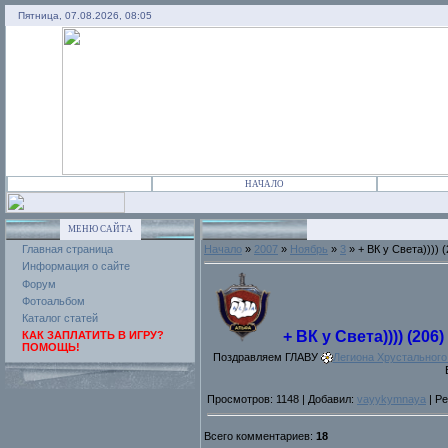
Пятница, 07.08.2026, 08:05
НАЧАЛО
МЕНЮ САЙТА
Главная страница
Начало
»
2007
»
Ноябрь
»
3
» + ВК у Света)))) (
Информация о сайте
Форум
Фотоальбом
Каталог статей
+ ВК у Света)))) (206)
КАК ЗАПЛАТИТЬ В ИГРУ?
ПОМОЩЬ!
Поздравляем ГЛАВУ
Легиона Хрустальног
Просмотров: 1148 | Добавил:
vayykymnaya
| Ре
Всего комментариев:
18