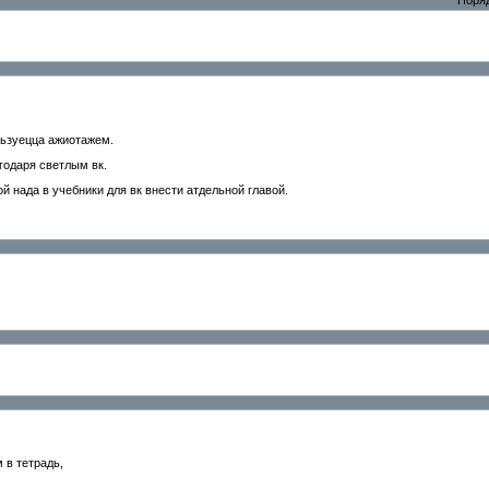
ользуецца ажиотажем.
годаря светлым вк.
ой нада в учебники для вк внести атдельной главой.
 в тетрадь,