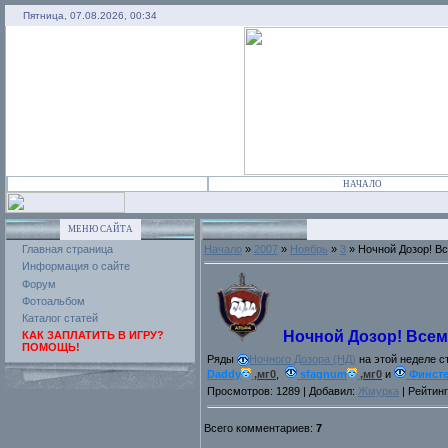
Пятница, 07.08.2026, 00:34
НАЧАЛО
МЕНЮ САЙТА
Главная страница
Начало
»
2007
»
Ноябрь
»
3
» Ночной Дозор! Вс
Информация о сайте
Форум
Фотоальбом
Каталог статей
Ночной Дозор! Всем
КАК ЗАПЛАТИТЬ В ИГРУ?
ПОМОЩЬ!
Ряды
Ночного Дозора (НД)
на этой неделе с
Daddy
,мг0
,
sfagnum
,мг0
и
Финст
Просмотров: 1289 | Добавил:
Жмурка
| Рейтинг
Всего комментариев:
7