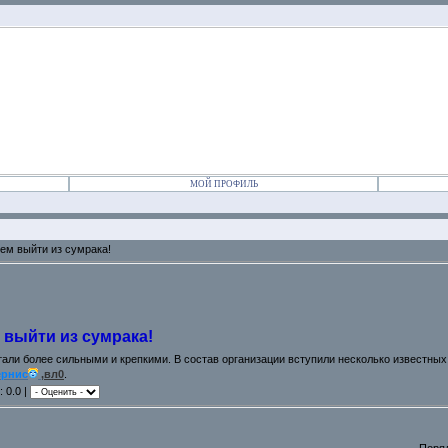
МОЙ ПРОФИЛЬ
ем выйти из сумрака!
 выйти из сумрака!
тали более сильными и крепкими. В состав организации вступили несколько известных
ернис
,вл0
.
: 0.0 |
Поря