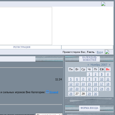
РЕГИСТРАЦИЯ
Приветствуем Вас,
Гость
·
Вход
КАЛЕНДАРЬ
НОВОСТЕЙ
«
Ноябрь 2007
»
Пн
Вт
Ср
Чт
Пт
Сб
Вс
1
2
3
4
5
6
7
8
9
10
11
11:24
12
13
14
15
16
17
18
19
20
21
22
23
24
25
 и сильных игроков Вне Категории:
Grand
26
27
28
29
30
ФОРМА ВХОДА
док вывода комментариев: