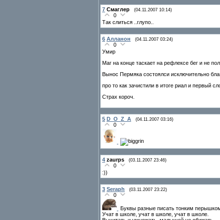
7
Смаглер
(04.11.2007 10:14)
0
Так слиться ..глупо..
6
Алланон
(04.11.2007 03:24)
0
Умир
Маг на конце таскает на рефлексе бег и не п
Вынос Пермяка состоялси исключительно бла
про то как зачистили в итоге риал и первый сл
Страх короч.
5
D_O_Z_A
(04.11.2007 03:16)
0
4
zaurps
(03.11.2007 23:46)
0
:))
3
Seraph
(03.11.2007 23:22)
0
Буквы разные писать тонким перышком
Учат в школе, учат в школе, учат в школе.
Вычитать и умножать, малышей не обижать,