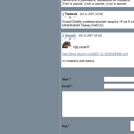
Учат в школе, учат в школе, учат в школе.
2
Тимоха
(03.11.2007 19:56)
0
Grand Daddy универсальная защита +5 на 9 х
ЫЫЫЫЫЫ Гранд отжОг)))
1
Seraph
(03.11.2007 18:10)
0
НД сила!!!!
http://logs.dozory.ru/2007-11-02/8168496.xml
хз плакать или ржать
Имя *:
Email *:
Код *: