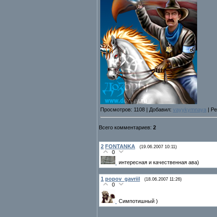
Просмотров: 1108 | Добавил:
vayykymnaya
| Ре
Всего комментариев:
2
2
FONTANKA
(19.06.2007 10:11)
0
интересная и качественная ава)
1
popov_gavriil
(18.06.2007 11:26)
0
Симпотишный )