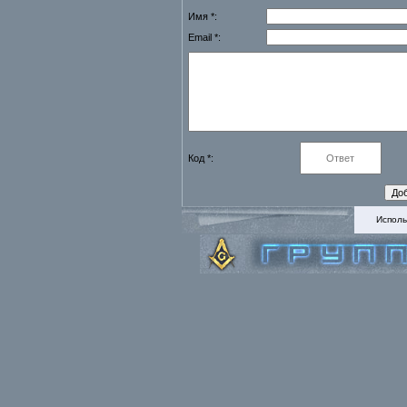
Имя *:
Email *:
Код *:
Исполь