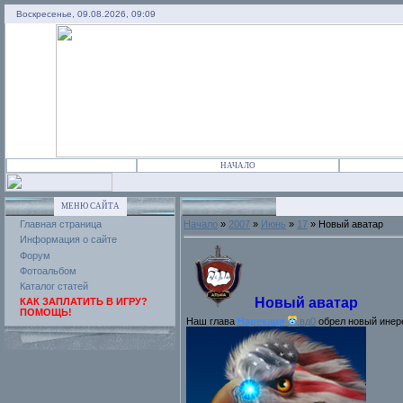
Воскресенье, 09.08.2026, 09:09
НАЧАЛО
МЕНЮ САЙТА
Главная страница
Начало
»
2007
»
Июнь
»
17
» Новый аватар
Информация о сайте
Форум
Фотоальбом
Каталог статей
Новый аватар
КАК ЗАПЛАТИТЬ В ИГРУ?
ПОМОЩЬ!
Наш глава
Нарекаци
,вд0
обрел новый инер