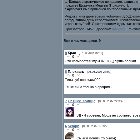
→ Шведова критическое попадание. защита отр
предмет Шкатулка Медузы (Приколист).
* Артефакт был применен по "посеянным" про
Рядом с ним даже всеми любимый Зуб Дракон
сегодняшний день себестоимость изготовлени
игровых рублей. С нетерпением ждем так же т
Просмотров: 1457 | Добавил:
Жмурка
| Рейтинг
Всего комментариев:
9
9
Крас
(07.06.2007 09:12)
0
Это называется ждем 07.07 ((( Чушь полная..
8
Плохишъ
(06.06.2007 23:00)
0
Типа зуб порезали???
Те же яйца только в профиль
7
Спящее_солнце
(06.06.2007 22:33)
0
ЗД - 4 уровень. Мощь не соответствов
6
Seraph
(06.06.2007 17:32)
0
Смысл менять то было))