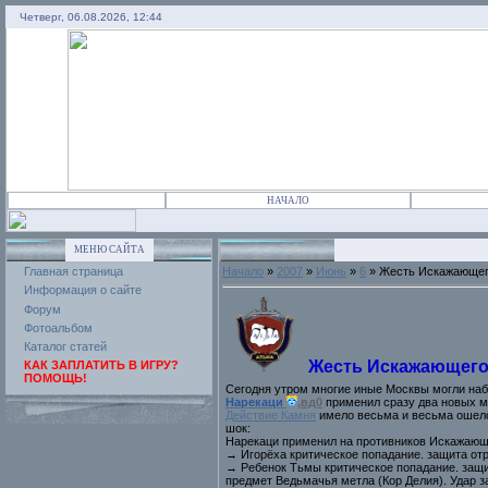
Четверг, 06.08.2026, 12:44
НАЧАЛО
МЕНЮ САЙТА
Главная страница
Начало
»
2007
»
Июнь
»
6
» Жесть Искажающег
Информация о сайте
Форум
Фотоальбом
Каталог статей
Жесть Искажающего
КАК ЗАПЛАТИТЬ В ИГРУ?
ПОМОЩЬ!
Сегодня утром многие иные Москвы могли наб
Нарекаци
,вд0
применил сразу два новых 
Действие Камня
имело весьма и весьма ошело
шок:
Нарекаци применил на противников Искажающ
→ Игорёха критическое попадание. защита отр
→ Ребенок Тьмы критическое попадание. защит
предмет Ведьмачья метла (Кор Делия). Удар з