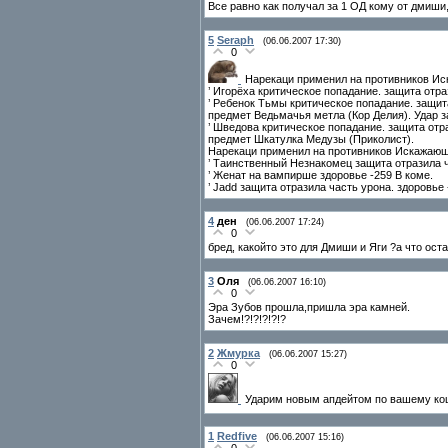
Все равно как получал за 1 ОД кому от дмиши, 
5
Seraph
(06.06.2007 17:30)
0
Нарекаци применил на противников И
’ Игорёха критическое попадание. защита отра
’ Ребенок Тьмы критическое попадание. защита
предмет Ведьмачья метла (Кор Делия). Удар з
’ Шведова критическое попадание. защита отра
предмет Шкатулка Медузы (Приколист).
Нарекаци применил на противников Искажающ
’ Таинственный Незнакомец защита отразила ч
’ Женат на вампирше здоровье -259 В коме.
’ Jadd защита отразила часть урона. здоровье 
4
ден
(06.06.2007 17:24)
0
бред, какойто это для Дмиши и Яги ?а что ос
3
Оля
(06.06.2007 16:10)
0
Эра Зубов прошла,пришла эра камней.
Зачем!?!?!?!?!?
2
Жмурка
(06.06.2007 15:27)
0
Ударим новым апдейтом по вашему ко
1
Redfive
(06.06.2007 15:16)