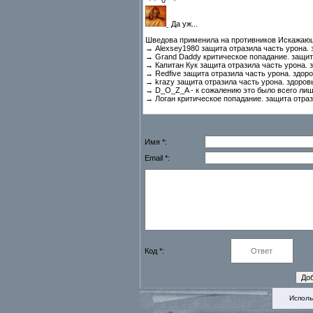
0
Да уж...
Шведова применила на противников Искажающ
→ Alexsey1980 защита отразила часть урона. 
→ Grand Daddy критическое попадание. защита
→ Капитан Кук защита отразила часть урона. з
→ Redfive защита отразила часть урона. здоро
→ krazy защита отразила часть урона. здоров
→ D_O_Z_A - к сожалению это было всего лиш
→ Логан критическое попадание. защита отраз
Имя *:
Email *:
Код *:
Исполь