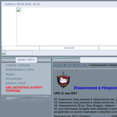
Суббота, 08.08.2026, 16:15
НАЧАЛО
МЕНЮ САЙТА
Главная страница
Начало
»
2007
»
Июнь
»
1
» Изменения в Некро
Информация о сайте
Форум
Фотоальбом
Каталог статей
Изменения в Некроп
КАК ЗАПЛАТИТЬ В ИГРУ?
ПОМОЩЬ!
UPD 31 мая 2007
42. изменены спец умения в оборотничестве. 
43. изменены спец умения в оборотничестве. пр
44. Некромантия 1й ур. Тень Владык, эффект 
45. все групповые воздействия инферно и ме
воздейтвии на группу вампиров и инкубов соо
Просмотров: 907 | Добавил:
vayykymnaya
| Рей