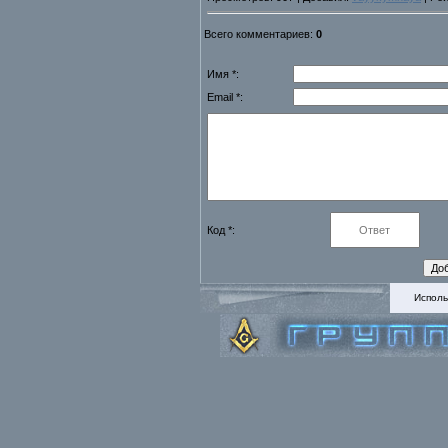
Всего комментариев:
0
Имя *:
Email *:
Код *:
Исполь