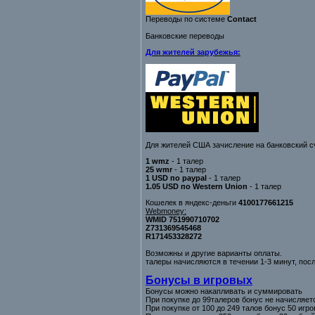
Переводы по системе
Contact
Банковские переводы
Для жителей зарубежья:
Для жителей США зачисление на банковский с
1 wmz
- 1 талер
25 wmr
- 1 талер
1 USD по paypal
- 1 талер
1.05 USD по Western Union
- 1 талер
Кошелек в яндекс-деньги
4100177661215
Webmoney:
WMID 751990710702
Z731369545468
R171453328272
Возможны и другие варианты оплаты.
талеры начисляются в течении 1-3 минут, пос
Бонусы в игровых
Бонусы можно накапливать и суммировать
При покупке до 99талеров бонус не начисляет
При покупке от 100 до 249 талов бонус 50 игро