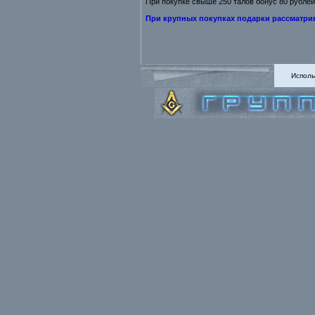
При покупке свыше 250 талов бонус 80 рублей
При крупных покупках подарки рассматри
Исполь