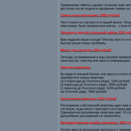
Применение «Мела судьбы» позволит вам легко
доступна после подачи и одобрения заявки на
Смена пола персонажа: 2600 рублей
Чего только не случается в нашей жизни. Теп
персонажа: были прекрасным магом…стали об
Переезд в другой спальный район: 650 ру
Вам надоели ваши соседи? Или вы просто хот
быстро решит вашу проблему.
Место для легенды: 260 рублей
Легенда, встраиваемая в ваш игровой профиль
свои мысли, чувства или просто информацию, 
Покупка квартиры
Вы ведете игровой бизнес или просто хотите 
приобретите новую квартиру:
(4,3 перехода до Охотного ряда): 1560 рублей.
(2 перехода до Охотного ряда): 3900 рублей.
(1 переход до Охотного ряда): 5200 рублей
на Охотном ряду: 7800 рублей
Увеличение квартиры: 650 рублей
Расширение собственной квартиры дает вам н
гостиную, куда смогут приходить все ваши дру
Однократное расширение квартиры дает 16 сл
дальнейших расширений не ограничено.
Индивидуальная дизайн квартиры: 3900 ру
Хотите жить в роскошном пентхаусе с зимним