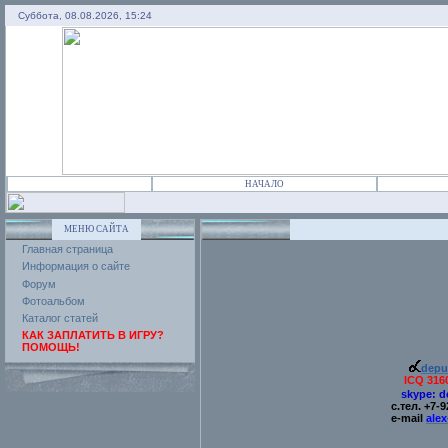
Суббота, 08.08.2026, 15:24
НАЧАЛО
МЕНЮ САЙТА
Главная страница
Информация о сайте
Форум
Фотоальбом
Каталог статей
КАК ЗАПЛАТИТЬ В ИГРУ?
ПОМОЩЬ!
depu
ICQ 316
skype: 
с
.
тел
.
+7-9
e-mail
ale