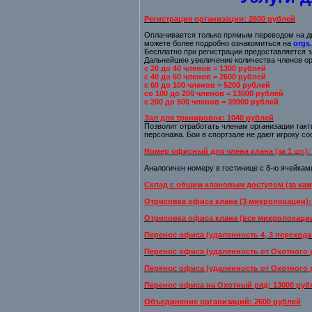
Регистрация организации
:
2600 рублей
Оплачивается только прямым переводом на ди
можете более подробно ознакомиться на
orgs
Бесплатно при регистрации предоставляется з
Дальнейшее увеличение количества членов ор
с 20 до 40 членов = 1300 рублей
с 40 до 60 членов = 2600 рублей
с 60 до 100 членов = 5200 рублей
со 100 до 200 членов = 13000 рублей
с 200 до 500 членов = 39000 рублей
Зал для тренировок: 1040 рублей
Позволит отработать членам организации такт
персонажа. Бои в спортзале не дают игроку со
Номер офисный для члена клана (за 1 шт.):
Аналогичен номеру в гостинице с 8-ю ячейкам
Склад с общим клановым доступом (за каж
Отрисовка офиса клана (3 микролокации):
Отрисовка офиса клана (все микролокации
Перенос офиса (удаленность 4, 3 перехода 
Перенос офиса (удаленность от Охотного р
Перенос офиса (удаленность от Охотного р
Перенос офиса на Охотный ряд: 13000 руб
Объединение организаций: 2600 рублей