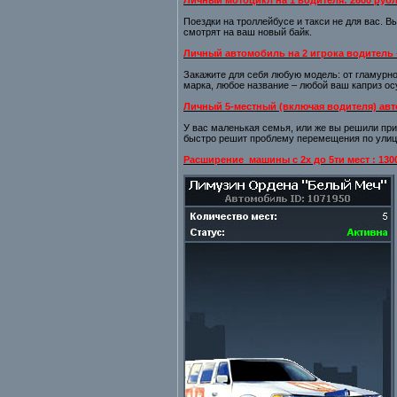
Личный мотоцикл на 1 водителя: 2600 руб
Поездки на троллейбусе и такси не для вас. 
смотрят на ваш новый байк.
Личный автомобиль на 2 игрока водитель +
Закажите для себя любую модель: от гламурн
марка, любое название – любой ваш каприз о
Личный 5-местный (включая водителя) авт
У вас маленькая семья, или же вы решили при
быстро решит проблему перемещения по ули
Расширение
машины с 2х до 5ти мест : 130