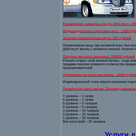
Расширение
машины с 5х до 10ти мест : 3
Индивидуальная отрисовка авто - 1300 ру
Золотая транспортная карта: 390 рублей
Незаменимая вещь при активной игре: быстрое
Действует месяц с момента покупки. Количест
Покупка частного магазина:
208000 рублей
Решили открыт свой игровой бизнес, тогда ва
продажи-покупки огромного количества предм
предпринимателей.
Отрисовка частного магазина:
13000 рубл
Индивидуальный стиль вашего магазина подче
Переброске школ магии
,
Перекид навыко
7 уровень – 1 талер
6 уровень – 1 талер
5 уровень – 5 талеров
4 уровень – 5 талеров
3 уровень – 10 талеров
2 уровень – 15 талеров
1 уровень – 20 талеров
Вне категорий – 25 талеров.
Услуги 