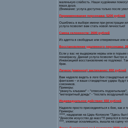
маленькую слабость. Наши художники помогут
ваша душа.
(Внимание: услуга доступна только после уве
Переименование персонажа: 5200 рублей
Ошиблись в выборе имени при регистрации или
услуга позволит вам стать новой личностью!
Смена склонности: 2600 рублей
Из адепта в свободные или отверженные или о
Восстановление удаленного персонажа: 2
Если у вас не выдержали нервы или в порыве 
понапрасну. Данная услуга позволит быстро и
Инквизицией восстановлению не подлежат. Так
брак.
Личное (именное) заклинание: 650 рублей
Вам надоело видеть в логе боя стандартные и
фантазию – и ваши стандартные удары будут в
союзников.
Примеры:
"рвануть клыками" – "отвесить подзатыльник",
"метеоритный дождь" - "послать воздушный по
Индивидуальное действие: 650 рублей
Надоело просто присоединяться к бою, как и 
Примеры:
*****
, нацарапав на Царь-Колоколе "Здесь был 
"Донесём искусство до масс"!!! ринулся в пот
****
, зловеще оскалившись, вышла на сцену чт