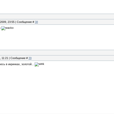
.2009, 23:55 | Сообщение #
38
е
0, 11:21 | Сообщение #
39
весь в икринках, золотой...