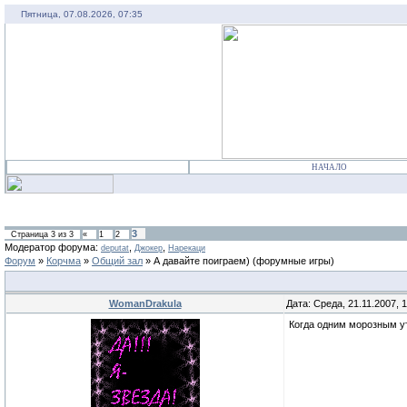
Пятница, 07.08.2026, 07:35
НАЧАЛО
3
Страница
3
из
3
«
1
2
Модератор форума:
,
,
deputat
Джокер
Нарекаци
Форум
»
Корчма
»
Общий зал
»
А давайте поиграем)
(форумные игры)
WomanDrakula
Дата: Среда, 21.11.2007, 
Когда одним морозным у