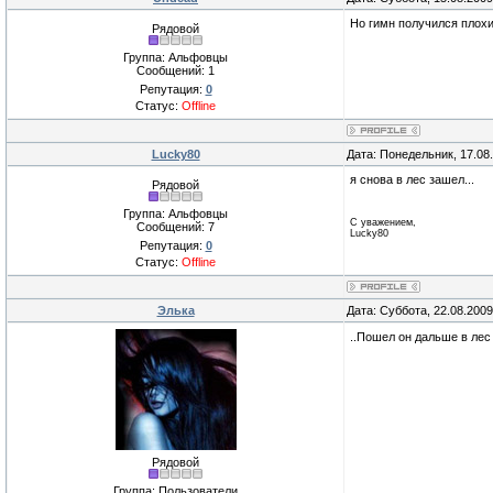
Но гимн получился плохи
Рядовой
Группа: Альфовцы
Сообщений:
1
Репутация:
0
Статус:
Offline
Lucky80
Дата: Понедельник, 17.08
я снова в лес зашел...
Рядовой
Группа: Альфовцы
C уважением,
Сообщений:
7
Lucky80
Репутация:
0
Статус:
Offline
Элька
Дата: Суббота, 22.08.200
..Пошел он дальше в лес 
Рядовой
Группа: Пользователи